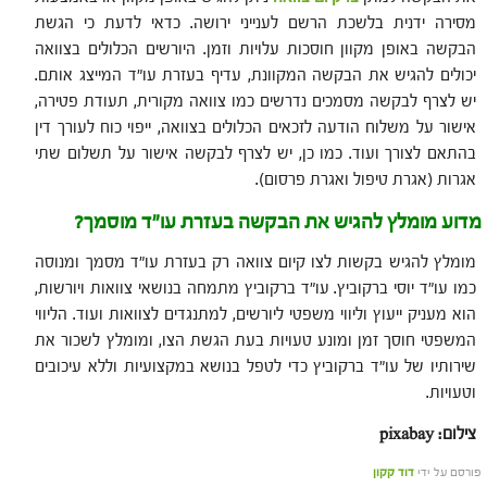
מסירה ידנית בלשכת הרשם לענייני ירושה. כדאי לדעת כי הגשת
הבקשה באופן מקוון חוסכות עלויות וזמן. היורשים הכלולים בצוואה
יכולים להגיש את הבקשה המקוונת, עדיף בעזרת עו"ד המייצג אותם.
יש לצרף לבקשה מסמכים נדרשים כמו צוואה מקורית, תעודת פטירה,
אישור על משלוח הודעה לזכאים הכלולים בצוואה, ייפוי כוח לעורך דין
בהתאם לצורך ועוד. כמו כן, יש לצרף לבקשה אישור על תשלום שתי
אגרות (אגרת טיפול ואגרת פרסום).
מדוע מומלץ להגיש את הבקשה בעזרת עו"ד מוסמך?
מומלץ להגיש בקשות לצו קיום צוואה רק בעזרת עו"ד מסמך ומנוסה
כמו עו"ד יוסי ברקוביץ. עו"ד ברקוביץ מתמחה בנושאי צוואות ויורשות,
הוא מעניק ייעוץ וליווי משפטי ליורשים, למתנגדים לצוואות ועוד. הליווי
המשפטי חוסך זמן ומונע טעויות בעת הגשת הצו, ומומלץ לשכור את
שירותיו של עו"ד ברקוביץ כדי לטפל בנושא במקצועיות וללא עיכובים
וטעויות.
צילום: pixabay
פורסם על ידי
דוד קקון