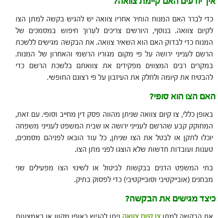
איך יודעים האם קיימת צוואה?
כדי לברר האם המנוח הותיר אחריו צוואה יש להגיש בקשה למתן הצו
לקיום צוואה. בנוסף, היורשים צריכים לערוך חיפוש במסמכים של
המנוח כדי לבדוק האם הוא השאיר צוואה. את הבקשה מגישים ללשכת
הרשם לענייני ירושה על פי מקום מגוריו הרשמי והאחרון של המנוח.
במקרים רבים המצווים מפקידים את צוואתם בלשכת הרשם כדי
להבטיח את קיומה ולחלק את העיזבון על פי רצונם החופשי.
האם הצו הוא סופי?
באופן כללי, צו קיום צוואה שניתן מהווה פסק דין מחייב וסופי. עם זאת,
המחוקק קבע שהרשם לענייני ירושה או שבית המשפט לענייני משפחה
יוכלו לתקן או לבטל את הצו שניתן, כל עוד הובאו לפניהם מסמכים,
טענות ועובדות חדשות שלא הוצגו לפני מתן הצו.
בתי המשפט הדנים בבקשות לביטול או לשינוי הצו מפעילים שני
מבחנים (אובייקטיבי וסובייקטיבי) כדי לפסוק בתיק.
כיצד מגישים את הבקשה?
את הבקשה למתן
צו קיום צוואה
ניתן להגיש באופן מקוון או באמצעות