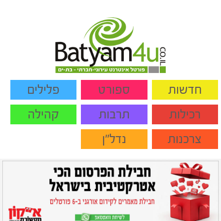
חדשות
ספורט
פלילים
רכילות
תרבות
קהילה
צרכנות
נדל"ן