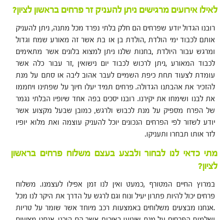
לאילו אירועים מרגישים ניתן להעניק זר פרחים בראשון לציון?
רובנו הגדול יודע שפרחים הם חלק בלתי נפרד מכל מתנה, ניתן להעניק
אותם לכבוד ימי הולדת ,הולדת בן או בת אשר זה מאורע שמח וגדול
ומרגש עבור היולדת ,בחנות שלנו ניתן למצוא בלונים אשר מתאימים
לכבוד המאורע ,ניתן לרכוש לכבוד יום נישואין ,זר עבור כלה אשר
עומדת לצעוד תחת כיפת השמיים לעבר אהוב ליבה או סתם על מנת
להזכיר את אהבתנו הגדולה. פרחים תמיד יעלו חיוך על שפתינו ויחממו
את לבנו ושימחו את יקירנו. רובנו יסכים בפה אחד שיופיו הבלתי נגמר
של הפרח מספיק על מנת לכבוש ולרגש, כמובן שבעל מקצוע אשר
יודע לשזור לפי הפרחים הנכונים יוכל להעניק עוצמה ואת מלוא יופיו
לזר אותו תבחרו ותעניקו.
מתי כדאי לנו לבחור ולבצע בעצם משלוח פרחים בראשון
לציון?
במרוץ החיים המטורף ,כמעט ואין לנו זמן אפילו לעצמנו. משלוח
פרחים יכול להיות פתרון יעיל ונוח וגם לרגש על הדרך את היקר לנו מכל
.אנחנו מבצעים משלוחים באמצעות רכב מיוחד אשר שומר על טריות
ושלמות הפרחים על מנת שיגיעו באיכות אשר הם הוכנו .אנחנו מציעים