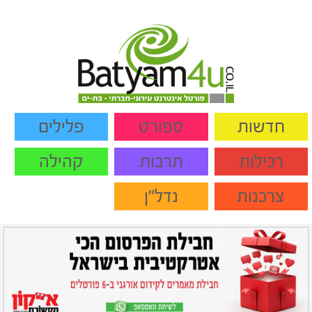
חדשות
ספורט
פלילים
רכילות
תרבות
קהילה
צרכנות
נדל"ן