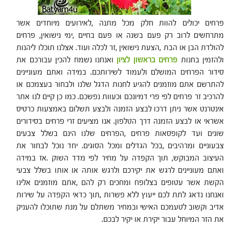
פרחים יכולים להוות חלק מכל מתנה ,לאירועים מיוחדים אשר
מתרחשים לרוב רק פעם בשנה או פעם בחיים ,ימי נישואין, פרחים
להולדת הבן או הבת ,הצעת נישואין ,זר לכלה ועוד. אצלנו תוכלו ליהנות
ולהזמין בחנות
פרחים בראשון לציון
ואנחנו נשמח להכין עבורכם את
סידור הפרחים המושלם ולעמוד לשירותכם. במידה ואתם מעוניינים
להתרשם אתם מוזמנים להגיע לחנות הדגל שלנו ולבחור בעצמכם או
להרכיב זר פרחים לפי פרי דמיונכם וכעוות נפשכם. כמו כן קיים לנו אתר
אינטרנט אשר ניתן דרכו לבצע הזמנה ולבצע תשלום באמצעות כרטיס
אשראי או לבצע הזמנה דרך הטלפון. אנו מציעים זרי פרחים בסידורים
שונים ועד לקופסאות פרחים ,הפרחים שלנו הינם בשלל צבעים
צבעוניים ומרהיבים ,בכל הגדלים ומכל הסוגים. יחד נוכל לבחור את
העיצוב המבוקש, תוך הקפדה על מחיר לפי מדד השוק .אז במידה
ואתם מעוניינים לרגש את יקירכם ולרגש אותה או אותו בשלל צבעי
הקשת אשר עטופים בצלופח ומחכים רק להם ,אתם מוזמנים אלינו
ואנחנו נדאג לתת לכם ייעוץ ללא פשרות ,תוך כדאי הקפדה על שירות
אדיב וקשוב לטעמכם האישי ובמחיר משתלם על מנת שתוכלו להעניק
את הזר המיוחל עבור יקירת או יקיר לבכם.