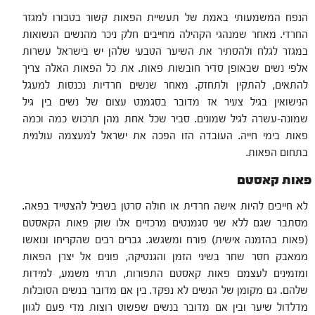
הנפח המשמעותי באמת של תעשיית הפאות קשור בטבורו למגזר
החרדי. מאחר שמנהגי הקהילה מחייבים חלק ניכר מהנשים הנשואות
במגזר לגלח ולהסתיר את השיער הטבעי שלהן יש בישראל עשרות
אלפי נשים שבאופן סדיר חובשות פאות. את כל הפאות האלה צריך
להתאים, להתקין ולתחזק. מאחר שנשים חרדיות נכנסות למעגל
הנישואין בגיל צעיר אז מדובר בסגמנט עצום של נשים בין גיל
שמונה-עשרה לגיל שמונים. סביר שכל אחת מהן תרכוש כמה וכמה
פאות בימי חייה. העובדה הזו הפכה את ישראל למעצמה עולמית
בתחום הפאות.
פאות קאסטם
לא חייבים להיות אישה חרדית או חולה סרטן בשביל להצטייד בפאה.
מסתבר שגם ללא שני סגמנטים מרכזיים אלו שוק פאות הקאסטם
(פאות בהזמנה אישית) פורח ומשגשג. גברים רבים שהקריחו ונואשו
ממאבק חסר שחר בשיני הזמן והגנטיקה, פונים אל יצרן הפאות
ומזמינים לעצמם פאות קאסטם התפורות, תרתי משמע, למידות
שלהם. גם מקומן של הנשים לא נפקד. בין אם מדובר בנשים הסובלות
מדלדול שיער ובין אם מדובר בנשים שפשוט רוצות מדי פעם לגוון