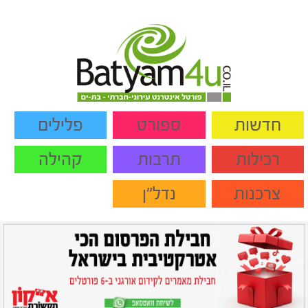
חדשות
ספורט
פלילים
רכילות
תרבות
קהילה
צרכנות
נדל"ן