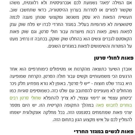
אם המילה 'פאה' נשמעת לכם אנכרוניסטית ולא רלוונטית, משהו
שקשור לפורים או לסדרות בערוץ ההיסטוריה, כדאי שתחשבו שוב.
תעשיית הפאות היא עסק משגשג ומקצועי שנותן מענה לכמה
סיטואציות לא פורומיות בעליל. במגזר החרדי לבדו יש פלח שוק ענק
לפאות נשים, פאות רבות מיוצרות עבור חולי סרטן, וגם שוק פאות
הקאסטם לגברים ונשים הוא בהחלט שוק שוקק. בכתבה זו נרחיב מעט
על המטרות והשימושים לפאות במגזרים השונים.
פאות לחולי סרטן
אובדן השיער כתוצאה מהקרנות או מטיפולים כימותרפיים הוא אחד
הרגעים הכי משמעותיים וקשים עבור חולה הסרטן. הקרחת שמופיעה
היא בגדר שלט חוצות – "יש לי סרטן". באופן לא נורא מפתיע חלק ניכר
מהחולים לא מעוניינים להסתובב עם שלט כזה. כשמוסיפים סוגיות כמו
'ביטחון עצמי' או 'דימוי עצמי', לא צריך להתפלא
שחולי סרטן רבים
בוחרים לחבוש פאה
במהלך התקופה הקריטית הזו. יש היום מספר
יצרני פאות שמתמחים בסגמנט הזה. בכל מחלקה אונקולוגית ישמחו
להמליץ לכם על איש מקצוע הגון בתחום הזה.
פאות לנשים במגזר החרדי