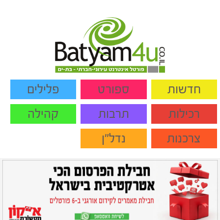
חדשות
ספורט
פלילים
רכילות
תרבות
קהילה
צרכנות
נדל"ן