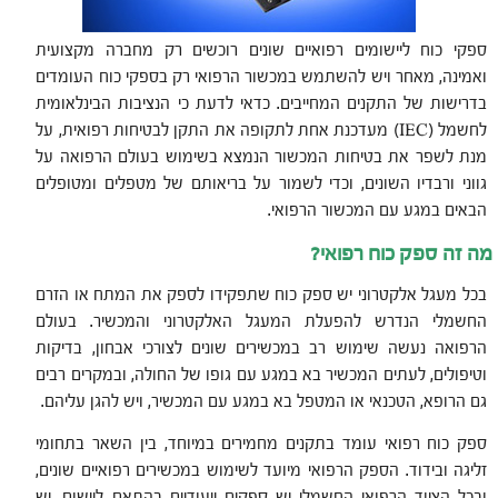
ספקי כוח ליישומים רפואיים שונים רוכשים רק מחברה מקצועית
ואמינה, מאחר ויש להשתמש במכשור הרפואי רק בספקי כוח העומדים
בדרישות של התקנים המחייבים. כדאי לדעת כי הנציבות הבינלאומית
לחשמל (IEC) מעדכנת אחת לתקופה את התקן לבטיחות רפואית, על
מנת לשפר את בטיחות המכשור הנמצא בשימוש בעולם הרפואה על
גווני ורבדיו השונים, וכדי לשמור על בריאותם של מטפלים ומטופלים
הבאים במגע עם המכשור הרפואי.
מה זה ספק כוח רפואי?
בכל מעגל אלקטרוני יש ספק כוח שתפקידו לספק את המתח או הזרם
החשמלי הנדרש להפעלת המעגל האלקטרוני והמכשיר. בעולם
הרפואה נעשה שימוש רב במכשירים שונים לצורכי אבחון, בדיקות
וטיפולים, לעתים המכשיר בא במגע עם גופו של החולה, ובמקרים רבים
גם הרופא, הטכנאי או המטפל בא במגע עם המכשיר, ויש להגן עליהם.
ספק כוח רפואי עומד בתקנים מחמירים במיוחד, בין השאר בתחומי
זליגה ובידוד. הספק הרפואי מיועד לשימוש במכשירים רפואיים שונים,
ובכל הציוד הרפואי החשמלי יש ספקים ייעודיים בהתאם ליישום. יש