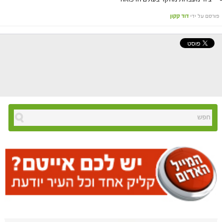
פורסם על ידי
דוד קקון