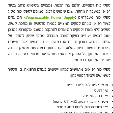
ספקי כוח רפואיים, חלקם ברי תכנות, נמצאים בשימוש נרחב בציוד
רפואי ובמעבדות מחקר. ישנם שימושים רבים ומגוונים לספקי כוח מסוג
ספקי כוח מעבדתיים (
Programmable Power Supply
) המיועדים
לציוד רפואי, ביניהם ספקים המצויים במארז פלסטיק או מתכת קשיח,
ספקים ללא מארז וספקים המיועדים להתקנה במעגל אלקטרוני, כמו כן
ישנם דגמים ייעודיים בעיקר לצורכי מעבדה ומחקר שניתן להתקין על
שולחן עבודה, בארון נתונים או במארז ייעודי. דגמים אלה נחשבים
לאיכותיים במיוחד וניתן לשלוט בהם בנוחות באמצעות ממשק עבודה
ידידותי המותקן על הספק או באמצעות שליטה מרחוק בעזרת תוכנה
ייעודית המותקנת במחשב.
ספקי כוח רפואיים מתאימים למגוון יישומים בעולם הרפואה, בין השאר
לשימושים ולציוד רפואי כגון:
מכשירי לייזר לטיפולים רפואיים
ציוד דנטלי
ציוד בדיקה ומדידה
מכשירי הדמיה (רנטגן, CT, MRI וכדומה)
ציוד בחדר הניתוח, לרבות רובוט כירורגי
ציוד מעבדות מחקר בעולם הרפואה