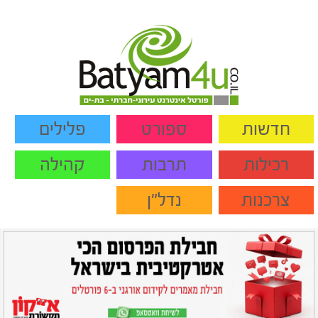
חדשות
ספורט
פלילים
רכילות
תרבות
קהילה
צרכנות
נדל"ן