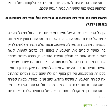
המטבעות, הם יכולים להשקיע יותר זמן בריצוי הלקוחות שלכם, או
לחלופין במשימות שקשורות לבית העסק שלכם.
האם מכונת ספירת מטבעות עדיפה על ספירת מטבעות
באופן ידני?
אין כל ספק, כי המכונה של
ספירת מטבעות
עדיפה על פני כל פעולה
ידנית של ספירת המטבעות. בעוד שספירת מטבעות באופן ידני מלווה
במשימה מורכבת וממש לא פשוטה, ובטח שלא תמיד מצליחים לדייק
בה. כאשר סופרים את המטבעות באופן ידני מרבים לטעות, קשה
לעקוב נכונה אחרי כל תהליך ספירת המטבעות, בפרט כאשר מדובר
אודות כמות די גדולה של מטבעות. עובדי החנות הם יצורים אנושיים,
שאינם חפים מביצוע טעויות אנושיות. לעתים הם ישקיעו זמן ממושך
בספירת המטבעות, ואז רק בסוף הם יגלו שהם טעו, ויצטרכו להתחיל
את ספירת המטבעות הידנית מחדש, שוב ושוב. מאידך, מכונת ספירת
המטבעות תדווח לכם תוך כמה שניות על הכמות המדויקת של
המטבעות, כך שתקבלו תמונה מלאה של הרווחים שלכם לאותו יום
עבודה.
פורסם על ידי
דוד קקון