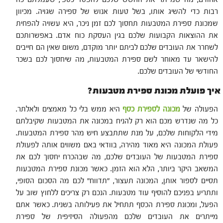
רבות כדי להשיג אותו, בשל טעות אנוש של ספירה שגויה. מכיוון
שמכונת ספירת המטבעות תחסוך לכם זמן ניכר, היא עשויה להפחית
את ההוצאות הקבועות שלכם בגין העסקת כוח אדם. באפשרותכם
לשחרר את העובדים שלכם לביתם יותר מוקדם, משום שאין הם חייבים
להישאר עד מאוחר לשם ספירת המטבעות, מה שיחסוך לכם בשכר
החודשי של העובדים שלכם.
איך פועלת מכונת ספירת מטבעות?
הפעולה של
מכונה לספירת כסף
היא ממש בלי כל מאמצים ולאלתר.
כל מה שנדרש מכם הוא רק להניח במכונה את המטבעות שקיבלתם
מידי הלקוחות שלכם, על מנת שתתבצע חיש מהר ספירת המטבעות.
פעולת המכונה היא מאוד מהירה, בוודאי באם משווים אותה לפעולת
ספירת המטבעות של העובדים שלכם, מה שבהכרח יחסוך לכם את
המשאב היקר ביותר, הלא הוא הזמן. כאשר מכונת ספירת המטבעות
תסיים לספור אותן, המכונה תעצור, "תדווח" לכם מה הסכום הסופי,
ותתריע בפניכם להוסיף עוד מטבעות. הנכם רק צריכים ללחוץ שוב על
הפעל, ומכונת ספירת הכסף תתחיל את פעילותה בשנית. כאשר אתם
מייתרים את העובדים שלכם מהפעולה הסיזיפית של ספירת