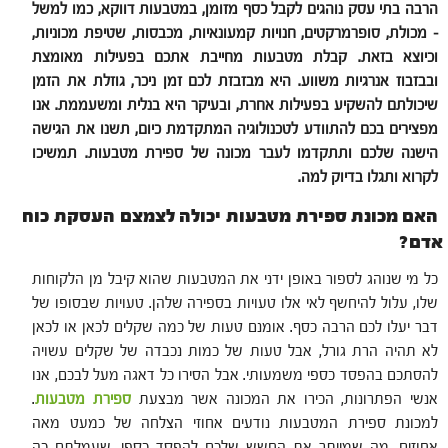
הרבה בתי עסק נוהגים לקבל כסף מזומן, במטבעות דווקא, כמו למשל
– מכולת, סופרמרקטים, חנויות קמעונאיות, מכבסות, שטיפת מכוניות,
וכיוצא בזאת. קבלת מטבעות מחייבת אתכם בפעילות מאומצת
ובבזבוז אנרגיות משווע. היא מבזבזת לכם זמן ניכר, גוזלת את הזמן
שיכולתם להשקיע בפעילות אחרת, ובעיקר היא בנלית ומשעממת. אנו
מפצירים בכם להתוודע לטכנולוגיה המתקדמת כיום, תשנו את הגישה
הישנה שלכם ותתקדמו לעבר מכונה של ספירת מטבעות. תמשיכו
לקרוא ותגלו בדיוק למה.
האם מכונת ספירת מטבעות יכולה לצמצם העסקת כוח
אדם?
כל מי שנוהג לספור באופן ידני את המטבעות שהוא קיבל מן הלקוחות
שלו, עלול להיחשף לאי אלו טעויות בספירה שלהן. טעויות שבסופו של
דבר יעלו לכם הרבה כסף. אומנם טעות של כמה שקלים לכאן או לכאן
לא תהיה הרת גורל, אבל טעות של כמות נכבדה של שקלים עשויה
להסתכם בהפסד כספי משמעותי. אבל הסירו כל דאגה מעל לבכם, אנו
אנשי הפתרונות, הכירו את המכונה אשר מבצעת
ספירת מטבעות
.
למכונת ספירת המטבעות נודעים אחוזי הצלחה של כמעט מאה
אחוזים, מה שמייתר את החשש שלכם להפסד כספי, שעמלתם כה