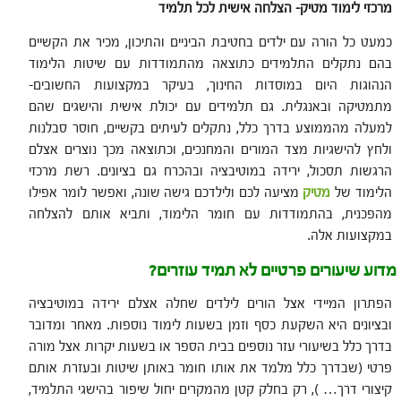
מרכזי לימוד מטיק- הצלחה אישית לכל תלמיד
כמעט כל הורה עם ילדים בחטיבת הביניים והתיכון, מכיר את הקשיים
בהם נתקלים התלמידים כתוצאה מהתמודדות עם שיטות הלימוד
הנהוגות היום במוסדות החינוך, בעיקר במקצועות החשובים-
מתמטיקה ובאנגלית. גם תלמידים עם יכולת אישית והישגים שהם
למעלה מהממוצע בדרך כלל, נתקלים לעיתים בקשיים, חוסר סבלנות
ולחץ להישגיות מצד המורים והמחנכים, וכתוצאה מכך נוצרים אצלם
הרגשות תסכול, ירידה במוטיבציה ובהכרח גם בציונים. רשת מרכזי
הלימוד של
מטיק
מציעה לכם ולילדכם גישה שונה, ואפשר לומר אפילו
מהפכנית, בהתמודדות עם חומר הלימוד, ותביא אותם להצלחה
במקצועות אלה.
מדוע שיעורים פרטיים לא תמיד עוזרים
?
הפתרון המיידי אצל הורים לילדים שחלה אצלם ירידה במוטיבציה
ובציונים היא השקעת כסף וזמן בשעות לימוד נוספות. מאחר ומדובר
בדרך כלל בשיעורי עזר נוספים בבית הספר או בשעות יקרות אצל מורה
פרטי (שבדרך כלל מלמד את אותו חומר באותן שיטות ובעזרת אותם
קיצורי דרך… ), רק בחלק קטן מהמקרים יחול שיפור בהישגי התלמיד,