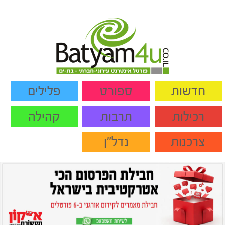
חדשות
ספורט
פלילים
רכילות
תרבות
קהילה
צרכנות
נדל"ן