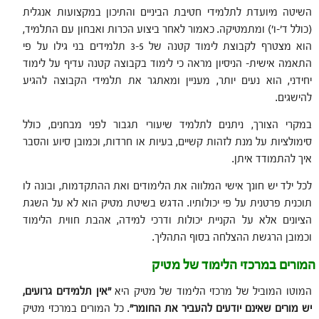
השיטה מיועדת לתלמידי חטיבת הביניים והתיכון במקצועות אנגלית
(כולל ד'-ו') ומתמטיקה. כאמור לאחר ביצוע הכרות ואבחון עם התלמיד,
הוא מצטרף לקבוצת לימוד קטנה של 3-5 תלמידים בני גילו על פי
התאמה אישית- הניסיון מראה כי לימוד בקבוצה קטנה עדיף על לימוד
יחידני, הוא נעים יותר, מעניין ומאתגר את תלמידי הקבוצה להגיע
להישגים.
במקרי הצורך, ניתנים לתלמיד שיעורי תגבור לפני מבחנים, כולל
סימולציות על מנת לזהות קשיים, בעיות או חרדות, וכמובן סיוע והסבר
איך להתמודד איתן.
לכל ילד יש חונך אישי המלווה את הלימודים ואת ההתקדמות, ובונה לו
תוכנית פרטנית על פי יכולותיו. הדגש בשיטת מטיק הוא לא על השגת
הציונים אלא על הקניית יכולות ודרכי למידה, אהבת חווית הלימוד
וכמובן הרגשת ההצלחה בסוף התהליך.
המורים במרכזי הלימוד של מטיק
המוטו המוביל של מרכזי הלימוד של מטיק היא
"
אין תלמידים גרועים,
יש מורים שאינם יודעים להעביר את החומר
"
. כל המורים במרכזי מטיק