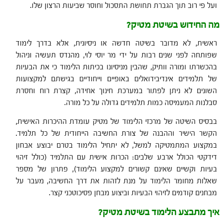
ועל פי רוב תוך הגברת תחושת התסכול וחוסר שביעות הרצון שלו.
מה החידוש בשיטת מטיק
?
ראשית, לא מדובר בשיטה חדשה או ניסיונית, אלא בדרך לימוד
שפותחה לפני שנים רבות על ידי מר יוסי לוי, מהנדס תעשיה וניהול
בהכשרתו ומורה וותיק, שהבין מניסיונו בכיתות הלימוד כי את הבעיות
של תלמידים אינדיבידואלים באופיים וייחודיים בגישתם למקצועות
השונים לא ניתן לפתור במערכת חינוך אחידה, קצרת רוח וחסרת
סבלנות המעמיסה כמות תלמידים גדולה על כל מורה.
בבסיס השיטה של מרכזי הלימוד של מטיק עומדת ההיכרות האישית,
הקשר הישיר וההבנה של צורת החשיבה הייחודית של כל תלמיד.
במקצוע המתמטיקה למשל, לא יתחיל הלימוד בטרם יבוצע אבחון
דידקטי הכולל ארבע שלבים: הכרות אישית עם התלמיד (כולל זיהוי
בעיות וקשיים שאינם קשורים למקצוע הלימוד), פתרון של מספר
שאלות מחומר הלימוד על מנת לזהות את דרך החשיבה, מעבר על
מבחנים קודמים לזיהוי הבעיות וביצוע מבחן פסיכוטכני קצר.
איך מתבצע הלימוד בשיטת מטיק
?