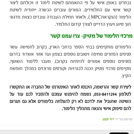
נבחרים באופן אישי על פי התאמתם לשיטת לימוד זו ויכולתם ליצור
קשר אישי עם התלמידים. המורים עוברים הכשרה ייחודית לשיטת
הלימוד (הנקראתMPC ), ולאחר תחילת העבודה עובדים כצוות פדגוגי
תוך סיוע ויעוץ הדדיים לצורך קידום התלמיד.
מרכזי הלימוד של מטיק- צרו עמנו קשר
הלימודים מתקיימים בבתי הספר ברחבי הארץ, בקרוב לחמישה עשר
סניפים הפזורים מחיפה וישובים נוספים בצפון ועד אזור אשדוד בדרום
(סניפים נוספים אמורים להיפתח בקרוב). מעבר ללימוד השוטף,
מקיימים מרכזי מטיק הכנה לבגרויות וקורסים מרוכזים במהלך חופשת
הקיץ.
ליצירת קשר והרשמה, היכנסו לאתר האינטרנט של החברה או התקשרו
לטלפון 053-8411294, נשמח להיפגש עמכם ולהסביר לכם עוד על
השיטה שתוביל את ילדכם לא רק להצלחה בלימודים אלא גם תגרום
להם סיפוק אישי והנאה מתהליך הלימוד
.
פורסם על ידי
דוד קקון