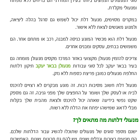
סוגי המנעולים הנפוצים ביותר בעידן המודרני הם בריחים ללא מפתח
ומנעולי מקלדת.
במקרים מסוימים, מנעול דלת יכול לשמש גם סרגל בהלה ליציאה,
ולמנוע מאנשים לצאת ללא אישור.
מנעול דלת הוא מכשיר המונע כניסה למבנה, רכב או מתחם אחר. הם
משמשים בבתים, עסקים ומבנים אחרים.
צריכים להזמין מנעולן מקצועי באזור המרכז מקסים מנעולן מומחה גם
בעיר בבאר יעקב לכל סוגי עבודות
מנעולן בבאר יעקב
תיקון דלתות
החלפת מנעולים כמובן פריצת כספות ללא נזק.
מנעול דלת חשוב מסיבות רבות. זה מונע מבקרים לא רצויים להיכנס
לבית או לעסק שלך ושומר על החפצים שלך מפני גניבה. זה גם מספק
שקט נפשי בידיעה שאתה יכול להיכנס ולצאת מהבית שלך בקלות
מבלי לדאוג שמישהו יפתח את הדלת ללא רשות.
מנעולי דלתות מה מתאים לך?
ישנם מספר סוגים של מנעולים שתוכלו להשיג עבור הדלתות שלכם.
הם מגיעים בצורות וגדלים שונים, ויש להם גם תכונות שונות. האפשרות