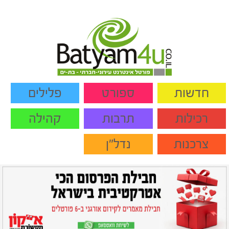
חדשות
ספורט
פלילים
רכילות
תרבות
קהילה
צרכנות
נדל"ן