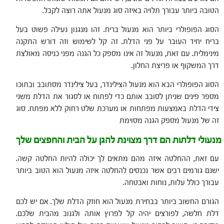
הטובה ביותר עבורך תלויה באיזה סוג מנעול אתה רוצה לקבל.
הסוג הפופולרי ביותר הוא מנעול בריח. זהו מנגנון נעילה פשוט בעל
בריח יחיד העובר על פני הדלת. זה קל לשימוש וזה דורש התקנה
מינימלית. עם זאת, מנעול זה אינו מספק כל הגנה מפני כניסה מאולצת
דרך המשקוף או פריצת החלון.
הסוג הפופולרי הבא הוא מנעול הצילינדר, בעל צילינדר מסתובב ובתוכו
מספר פינים שניתן לסובב אותם כדי לפתוח או לסגור את הדלת משני
צידי הדלת באמצעות מפתחות או מערכת שלט רחוק ללא מפתח. סוג
זה של מנעול מספק הגנה מסוימת
מנעולי דלתות הם דרך מצוינת להגן על הבית והחפצים שלך
עם זאת, ההחלטה איזה מהם מתאים לך יכולה להיות החלטה קשה.
ישנם גורמים רבים אשר נכנסים להחלטה איזה מנעול הוא הטוב ביותר
עבורך כולל עלות, נוחות ואבטחה.
הגורם החשוב ביותר בבחירת מנעול הוא חוזק הדלת שלך. אם יש לכם
דלת חלשה, לפורצים יהיה קל לפרוץ אותה ולגנוב מהבית שלכם.