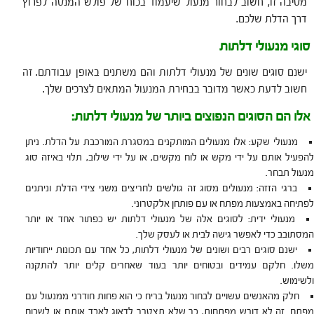
מסיבה זו, חשוב לבחור מנעול שיעמוד בכוח של פולש המנסה לפרוץ
דרך הדלת שלכם.
סוגי מנעולי דלתות
ישנם סוגים שונים של מנעולי דלתות והם משתנים באופן עבודתם. זה
חשוב לדעת כאשר מדובר בבחירת המנעול המתאים לצרכים שלך.
אלו הם הסוגים הנפוצים ביותר של מנעולי דלתות:
מנעולי שקע: אלו מנעולים המותקנים במסגרת המורכבת על הדלת. ניתן
להפעיל אותם על ידי מקש או לוח מקשים, או על ידי שילוב, תלוי באיזה סוג
מנעול תבחר.
ברגי הזזה: מנעולים מסוג זה גולשים לחריצים משני צידי הדלת וניתנים
לפתיחה באמצעות מפתח או עם פותחן אלקטרוני.
מנעולי ידית: לסוגים אלה של מנעולי דלתות יש כפתור אחד או יותר
המסתובב כדי לאפשר גישה לבית או לעסק שלך.
ישנם סוגים רבים ושונים של מנעולי דלתות, כל אחד עם תכונות ייחודיות
משלו. חלקם עמידים ובטוחים יותר בעוד שאחרים קלים יותר להתקנה
ולשימוש.
חלק מהאנשים עשויים לבחור מנעול בריח כי הוא פחות חודרני ממנעול עם
מפתח. זה לא דורש מפתחות, כך שלא תצטרך לדאוג לאבד אותם או לשכוח