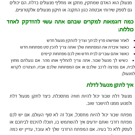
מנעולן הוא האדם שמתקין, מתקן או מחליף מנעולים בדלת. הם יכולים
גם לספק שירותי אבטחה כגון התקנה או תיקון מנעולים אלקטרוניים.
כמה דוגמאות למקרים שבהם אתה עשוי להזדקק לאחד
כוללות:
לאחר שמישהו פרץ לביתך וצריך להתקין מנעול חדש
כאשר איבדת את המפתחות שלך ואתה צריך להכין סט מפתחות חדש
כאשר אתם עוברים לבית חדש ואין לכם מפתחות קיימים
כשיש לך מנעול שבור, אתה צריך להחליף אותו מהר. אם ננעלתם מחוץ
לבית, אם נפרצה לרכב שלכם או אם המפתחות שלכם אבדו, תצטרכו לקרוא
למנעולן.
איך לתקן מנעול לדלת
מנעול דלת שבור יכול להיות חוויה מתסכלת. כיצד לתקן מנעול דלת
ולמנוע ממנו להישבר שוב.
מפתח שבור יכול להיות מתסכל, אבל זה לא סוף העולם. אם יש לכם
מפתח רזרבי ואתם יודעים איך להשתמש בו, תוכלו להיכנס לביתכם או
לעסק ללא כל בעיה. אם המפתח הרזרבי שלך לא עובד, עדיין יש כמה