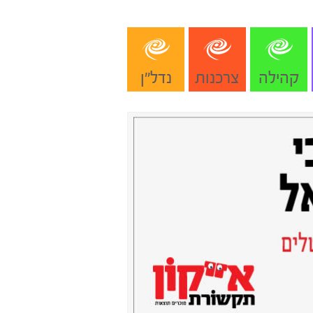
קהילה
צרכנות
נדל"ן