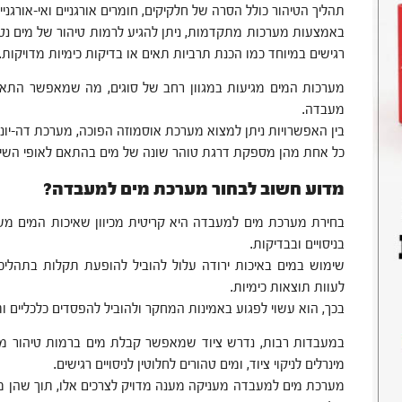
תהליך הטיהור כולל הסרה של חלקיקים, חומרים אורגניים ואי-אורגניים
באמצעות מערכות מתקדמות, ניתן להגיע לרמות טיהור של מים נטו
רגישים במיוחד כמו הכנת תרביות תאים או בדיקות כימיות מדויקות.
מערכות המים מגיעות במגוון רחב של סוגים, מה שמאפשר התא
מעבדה.
בין האפשרויות ניתן למצוא מערכת אוסמוזה הפוכה, מערכת דה-יוניזצי
כל אחת מהן מספקת דרגת טוהר שונה של מים בהתאם לאופי השימ
מדוע חשוב לבחור מערכת מים למעבדה?
בחירת מערכת מים למעבדה היא קריטית מכיוון שאיכות המים מ
בניסויים ובבדיקות.
שימוש במים באיכות ירודה עלול להוביל להופעת תקלות בתהליכים, ל
לעוות תוצאות כימיות.
בכך, הוא עשוי לפגוע באמינות המחקר ולהוביל להפסדים כלכליים
במעבדות רבות, נדרש ציוד שמאפשר קבלת מים ברמות טיהור משת
מינרלים לניקוי ציוד, ומים טהורים לחלוטין לניסויים רגישים.
מערכת מים למעבדה מעניקה מענה מדויק לצרכים אלו, תוך שהן 