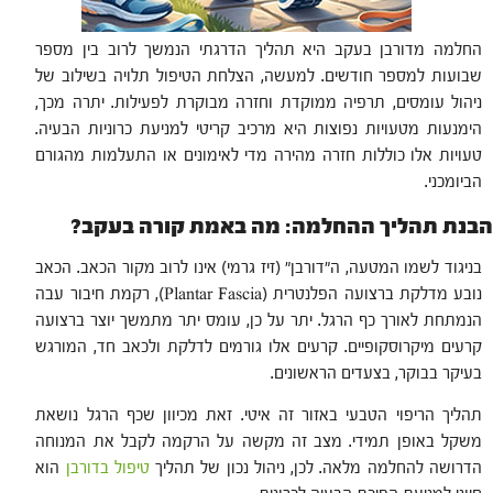
החלמה מדורבן בעקב היא תהליך הדרגתי הנמשך לרוב בין מספר
שבועות למספר חודשים. למעשה, הצלחת הטיפול תלויה בשילוב של
ניהול עומסים, תרפיה ממוקדת וחזרה מבוקרת לפעילות. יתרה מכך,
הימנעות מטעויות נפוצות היא מרכיב קריטי למניעת כרוניות הבעיה.
טעויות אלו כוללות חזרה מהירה מדי לאימונים או התעלמות מהגורם
הביומכני.
הבנת תהליך ההחלמה: מה באמת קורה בעקב?
בניגוד לשמו המטעה, ה"דורבן" (זיז גרמי) אינו לרוב מקור הכאב. הכאב
נובע מדלקת ברצועה הפלנטרית (Plantar Fascia), רקמת חיבור עבה
הנמתחת לאורך כף הרגל. יתר על כן, עומס יתר מתמשך יוצר ברצועה
קרעים מיקרוסקופיים. קרעים אלו גורמים לדלקת ולכאב חד, המורגש
בעיקר בבוקר, בצעדים הראשונים.
תהליך הריפוי הטבעי באזור זה איטי. זאת מכיוון שכף הרגל נושאת
משקל באופן תמידי. מצב זה מקשה על הרקמה לקבל את המנוחה
הדרושה להחלמה מלאה. לכן, ניהול נכון של תהליך
טיפול בדורבן
הוא