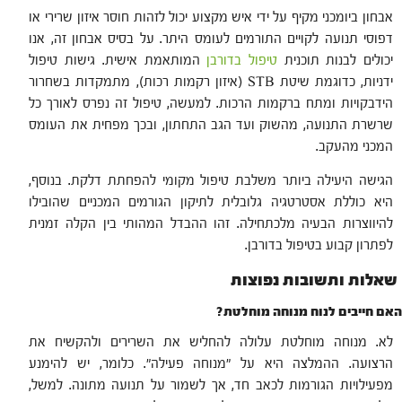
אבחון ביומכני מקיף על ידי איש מקצוע יכול לזהות חוסר איזון שרירי או
דפוסי תנועה לקויים התורמים לעומס היתר. על בסיס אבחון זה, אנו
יכולים לבנות תוכנית
טיפול בדורבן
המותאמת אישית. גישות טיפול
ידניות, כדוגמת שיטת STB (איזון רקמות רכות), מתמקדות בשחרור
הידבקויות ומתח ברקמות הרכות. למעשה, טיפול זה נפרס לאורך כל
שרשרת התנועה, מהשוק ועד הגב התחתון, ובכך מפחית את העומס
המכני מהעקב.
הגישה היעילה ביותר משלבת טיפול מקומי להפחתת דלקת. בנוסף,
היא כוללת אסטרטגיה גלובלית לתיקון הגורמים המכניים שהובילו
להיווצרות הבעיה מלכתחילה. זהו ההבדל המהותי בין הקלה זמנית
לפתרון קבוע בטיפול בדורבן.
שאלות ותשובות נפוצות
האם חייבים לנוח מנוחה מוחלטת?
לא. מנוחה מוחלטת עלולה להחליש את השרירים ולהקשיח את
הרצועה. ההמלצה היא על "מנוחה פעילה". כלומר, יש להימנע
מפעילויות הגורמות לכאב חד, אך לשמור על תנועה מתונה. למשל,