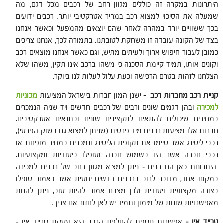
היתרונות במקרה זה כוללים מגוון רחב של רכבים מכל דגם, מה
שמעלה את הסיכוי למצוא רכב במחיר אטרקטיבי יותר. רכבים ידועים
בכך ששוויים יורד במהרה לאחר שהם יוצאים מהמפעל וכאשר אנחנו
בצד של הקונה עובדה זו משחקת לטובתנו. בתמורה לכך, אנחנו צריכים
כמובן לעבור חיפוש ארוך ולעיתים מתיש, וגם כאשר אנחנו מוצאים רכב
וקונים אותו, תמיד קיימת הסכנה כי משהו ברכב אינו תקין, משהו שלא
הצלחנו לזהות בטרם הרכישה וכעת עלול לעלות לנו ביוקר.
קניית רכב מחברות רכב –
ישנן המון חברות בישראל המציעות
מכוניות
למכירה
ובהן דגמים שונים ורבים של רכבים חדשים ויד שניה הנמכרים
במחירים שיכולים להתאים לתקציבים שונים ובתנאים אטרקטיבים.
חברות אלו מציעות רכבים מיד פרטית (שניתן למצוא גם בשוק הפרטי),
רכבי ליסינג אשר סיימו את תקופת הליסינג ונמכרים במחיר מופחת או
רכבי חברה אשר היו בשמוש חברה וטופלו ביסודיות ומקצועיות.
היתרונות כאן הם רבים – ניתן למצוא מגוון רחב של רכבים למכירה
במקום אחד, מדובר לרוב ברכבים חדשים יחסית אשר כאמור טופלו
בצורה מקצועית ויסודית ולכן מצבם אמור להיות טוב, ניתן להנות
מאפשרויות שונות של מימון ותמיד יש לאן לחזור אם צריך.
טרייד אין –
אפשרות נוספת להחלפת הרכב היא עסקת טרייד אין –