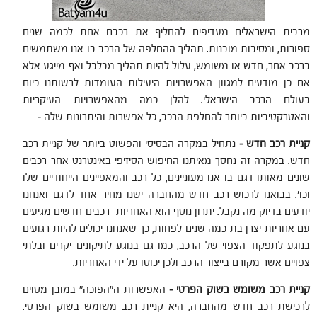
מרבית הישראלים מעדיפים להחליף את רכבם אחת לכמה שנים
ספורות, ומסיבות מובנות. תהליך ההחלפה של הרכב בו אנו משתמשים
ברכב אחר, חדש או משומש, עלול להיות תהליך מבלבל ואף מייגע אלא
אם כן מודעים למגוון האפשרויות היעילות העומדות לרשותנו כיום
בעולם הרכב הישראלי. להלן כמה מהאפשרויות העיקריות
והאטרקטיביות ביותר להחלפת הרכב, כל אפשרות והיתרונות שלה –
קניית רכב חדש –
נתחיל במקרה הבסיסי והפשוט ביותר של קניית רכב
חדש. במקרה זה נחסך מאיתנו החיפוש הסיזיפי באינטרנט אחר רכבים
שונים מאותו דגם בו אנו מעוניינים, כל רכב והמאפיינים הייחודיים שלו
וכו'. בבואנו לרכוש רכב חדש מהחברה ישנו מחיר אחד לדגם ואנחנו
יודעים בדיוק מה נקבל. יתרון נוסף הוא האחריות- רכבים חדשים מגיעים
עם אחריות יצרן בת כמה שנים לפחות, כך שאנחנו יכולים להיות רגועים
בנוגע לתפקוד הצפוי של הרכב, כמו גם בנוגע לתיקונים יקרים ובלתי
צפויים אשר מקורם בייצור הרכב ולכן יכוסו על ידי האחריות.
קניית רכב משומש בשוק הפרטי –
האפשרות ה"הפוכה" במובן מסוים
לרכישת רכב חדש מהחברה, היא קניית רכב משומש בשוק הפרטי.