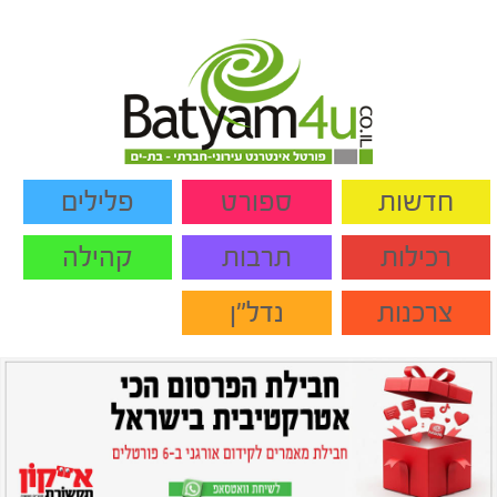
חדשות
ספורט
פלילים
רכילות
תרבות
קהילה
צרכנות
נדל"ן