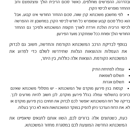
ובהדרגה, ההפרשים מוחלפים, כאשר סכום הריבית הולך ומצטמצם ורוב
ההחזר מופרש לכיסוי הקרן.
לפי מחשבון משכנתא קרן שווה, סכום ההחזר החודשי אינו קבוע, אבל
הוא כולל סכום קבוע שמופרש כל חודש לכיסוי הקרן. במחשבון זה ההפרשה
לכיסוי הריבית הולכת ויורדת לאורך תקופת המשכנתא ולפיכך גם ההחזר
החודשי הולך ופוחת ככל שמתקרב מועד הפירעון.
בנוסף לבדיקת הרכב המשכנתא הקודמת והחדשה, חשוב גם לבדוק
את העמלות וההוצאות הנלוות שתידרשו לשלם כדי לפרוע את
המשכנתא הקודמת. הוצאות אלה כוללות, בין היתר,
עמלה לפתיחת התיק
תשלום לשמאות
תשלום אגרות
קנסות בגין פירעון מוקדם של המשכנתא – יש מסלולי משכנתא שאינם
כרוכים בתשלומי עמלה בגלל פירעון מוקדם, לכן חשוב להיות מודעים לכך.
בדיקה של דוח המשכנתא יאפשר לכם לבדוק את תחויבו בגין פירעון מוקדם או
לא. את הדוח העדכני ניתן להפיק במוקד המשכנתאות והוא לא כרוך בעלות.
כעת, כשנתונים אלה ברורים לכם, השוו אותם לתנאים שיאפיינו את
המשכנתא החדשה המוצעת לכם במסגרת מחזור המשכנתא.