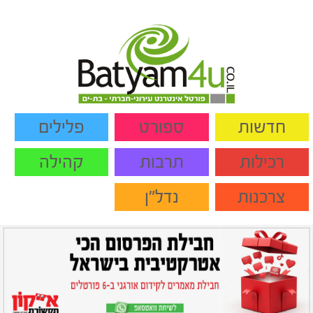
חדשות
ספורט
פלילים
רכילות
תרבות
קהילה
צרכנות
נדל"ן