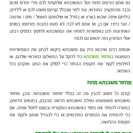
גם אתם כורעים תחת נטל המשכנתא שלוקחת לכם מדי חודש סכום
נכבד מהתקציב החודשי, עוד לפני שבכלל קניתם משהו לכם או לילדים,
ביליתם איפה שהוא בארץ או בחו״ל או שילמתם חשמל / מים / ארנונה
/ ועד בית? אם כן, אז אתם לא לבד. לא מעט כתבות פורסמו בשנים
האחרונות ודנו באפשרות למחזר את המשכנתא ולחסוך כספים רבים.
אולי הפתרון הזה יתאים גם לכם?
אנשים רבים שרכשו בית עם משכנתא ביקשו לבחון את האפשרויות
הטמונות
במחזור משכנתא
כדי להקל על התשלום החודשי שלהם, או
לחילופין לקצר את תקופת ההחזר כדי לסלק את החוב מוקדם ככל
האפשר.
מחזור משכנתא מהו?
קודם כל חשוב להבין מה זה בכלל ׳מחזור משכנתא׳. ובכן, מחזור
משכנתא משמעותו נטילת משכנתא חדשה מהבנק, בתנאים חדשים,
במטרה להחזיר את כספי המשכנתא המקורית ובעצם לחסל אותה. אם
כדי להפחית את ההחזרים החודשיים או כדי להגדיל אותם ולקצר את
תקופת ההלוואה.