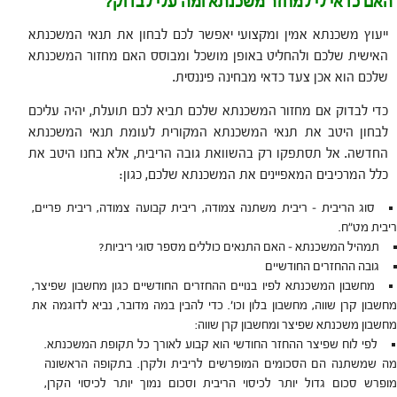
האם כדאי לי למחזר משכנתא ומה עלי לבדוק?
ייעוץ משכנתא אמין ומקצועי יאפשר לכם לבחון את תנאי המשכנתא
האישית שלכם ולהחליט באופן מושכל ומבוסס האם מחזור המשכנתא
שלכם הוא אכן צעד כדאי מבחינה פיננסית.
כדי לבדוק אם מחזור המשכנתא שלכם תביא לכם תועלת, יהיה עליכם
לבחון היטב את תנאי המשכנתא המקורית לעומת תנאי המשכנתא
החדשה. אל תסתפקו רק בהשוואת גובה הריבית, אלא בחנו היטב את
כלל המרכיבים המאפיינים את המשכנתא שלכם, כגון:
סוג הריבית – ריבית משתנה צמודה, ריבית קבועה צמודה, ריבית פריים,
ריבית מט״ח.
תמהיל המשכנתא – האם התנאים כוללים מספר סוגי ריביות?
גובה ההחזרים החודשיים
מחשבון המשכנתא לפיו בנויים ההחזרים החודשיים כגון מחשבון שפיצר,
מחשבון קרן שווה, מחשבון בלון וכו׳. כדי להבין במה מדובר, נביא לדוגמה את
מחשבון משכנתא שפיצר ומחשבון קרן שווה:
לפי לוח שפיצר ההחזר החודשי הוא קבוע לאורך כל תקופת המשכנתא.
מה שמשתנה הם הסכומים המופרשים לריבית ולקרן. בתקופה הראשונה
מופרש סכום גדול יותר לכיסוי הריבית וסכום נמוך יותר לכיסוי הקרן,