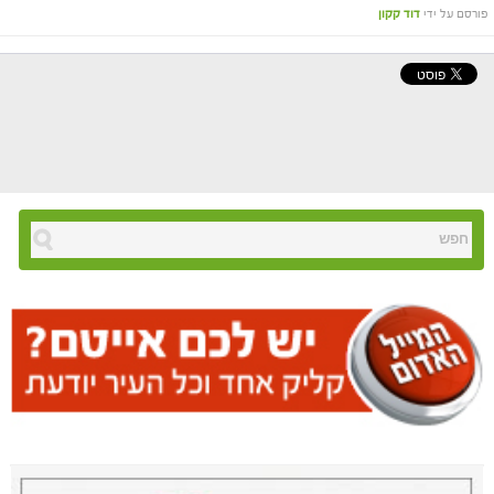
פורסם על ידי
דוד קקון