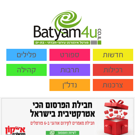
חדשות
ספורט
פלילים
רכילות
תרבות
קהילה
צרכנות
נדל"ן