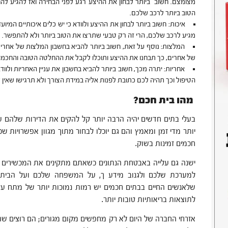
מצומצם. חשוב ביותר לבחון את ההיצע רגע לפני הבחירה ואז להגיע 
הטוב ביותר לרכב שלכם.
איכות: חשוב ביותר לבחון את ההיצע ולוודא כי יש כלים איכותיים המי
מגיע לרכב שלכם, הרי זה רק טבעי שתרצו את הטוב ביותר ולא להתפשר.
המלצות: נוסף על זאת, חשוב ביותר להביא בחשבון המלצות של אחר
של אחרים, כך תבחנו את ההיצע ותוכלו לקבל את ההחלטה הטובה והחכמה 
אחריות: יתרה מכך, חשוב ביותר להביא בחשבון את עניין האחריות ולו
הטיפול וכך תהיה לכם כתובת לפנות אליה במידת הצורך ולא תרגישו שאין ל
מהו בית חכם?
בעלי בתים חדשים יהיה הרבה יותר קל להקים את הדירות שלהם עם
יותר מדי זמן ומאמץ והם גם יוכלו לבחור מתוך מגוון אפשרויות שכן
חכמים זמינות בשוק.
ישנה גם עלייה באבטחת הנתונים כשאתם מתקינים את המכשירים ה
למערכת שלכם ולגנוב מידע ך, על המשפחה שלכם ועל הבית
שלאנשים החיים בבתים חכמים יש רמות נמוכות יותר של מתח עקב
לתוצאות בריאותיות טובות יותר.
אזרחי החברה של היום לא רק מחפשים מקום מגורים; הם רוצים שה