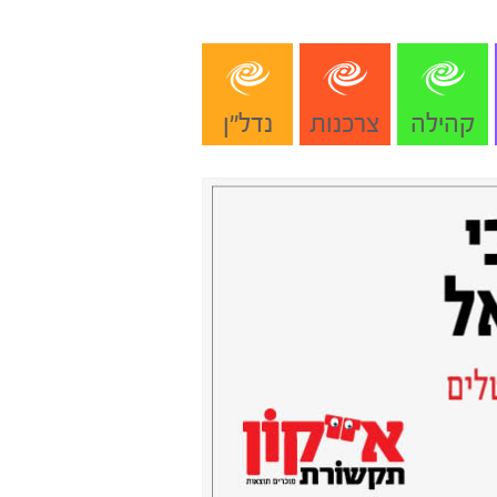
קהילה
צרכנות
נדל"ן