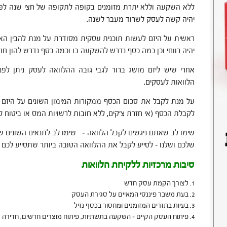
ללא השקעה וללא יתרת מזומנים בקופה לתקופה של חצי שנה לפ
יהיה קשה לעסק לשרוד מעבר לשנה.
ראשית על היזם לעשות תוכנית עסקית מסודרת על מנת להבין הא
יהיה רווחי וכן כמה כסף נדרש להשקעה בו וכמה כסף נדרש להון ח
אחרי שיש ליזם מושג ברור לגבי גובה ההלוואה לעסק ניתן לפנ
הלוואות לעסקים.
על מנת לקבל את סכום הכסף ממקורות המימון השונים על היזם ל
לקבלת הכסף (אי חזרת צ'קים, ללא חובות לרשויות המס או ביטוח לאו
שימו לב שאתם ניגשים לקבל הלוואה – שימו לב לתנאים השונים ש
שלכם ושלנו – לסייע לקבל את ההלוואה הטובה ביותר שתסייע לכם 
סיבות מרכזיות ללקיחת הלוואות
לצורך הקמת עסק חדש
בעת משבר פיננסי המאיים על סגירת העסק
בעיות בתזרים המזומנים ומחסור בכסף נזיל
פיתוח העסק הקיים – השקעה בתשתיות, פיתוח מוצרים חדשים, חדירה 