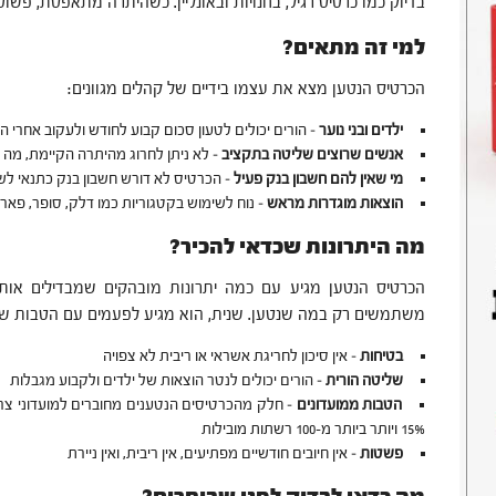
בדיוק כמו כרטיס רגיל, בחנויות ובאונליין. כשהיתרה מתאפסת, פשו
למי זה מתאים?
הכרטיס הנטען מצא את עצמו בידיים של קהלים מגוונים:
ילדים ובני נוער
– הורים יכולים לטעון סכום קבוע לחודש ולעקוב אחרי 
אנשים שרוצים שליטה בתקציב
– לא ניתן לחרוג מהיתרה הקיימת, מה
מי שאין להם חשבון בנק פעיל
– הכרטיס לא דורש חשבון בנק כתנאי לש
הוצאות מוגדרות מראש
– נוח לשימוש בקטגוריות כמו דלק, סופר, פארם
מה היתרונות שכדאי להכיר?
הכרטיס הנטען מגיע עם כמה יתרונות מובהקים שמבדילים אותו 
משתמשים רק במה שנטען. שנית, הוא מגיע לפעמים עם הטבות ש
בטיחות
– אין סיכון לחריגת אשראי או ריבית לא צפויה
שליטה הורית
– הורים יכולים לנטר הוצאות של ילדים ולקבוע מגבלות
הטבות ממועדונים
– חלק מהכרטיסים הנטענים מחוברים למועדוני צר
15% ויותר ביותר מ-100 רשתות מובילות
פשטות
– אין חיובים חודשיים מפתיעים, אין ריבית, ואין ניירת