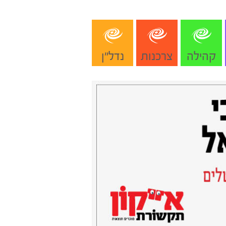
קהילה
צרכנות
נדל"ן