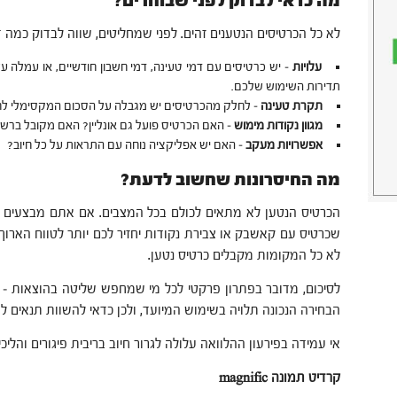
מה כדאי לבדוק לפני שבוחרים?
לא כל הכרטיסים הנטענים זהים. לפני שמחליטים, שווה לבדוק כמה ד
עלויות
– יש כרטיסים עם דמי טעינה, דמי חשבון חודשיים, או עמלה 
תדירות השימוש שלכם.
תקרת טעינה
– לחלק מהכרטיסים יש מגבלה על הסכום המקסימלי לח
מגוון נקודות מימוש
– האם הכרטיס פועל גם אונליין? האם מקובל ברש
אפשרויות מעקב
– האם יש אפליקציה נוחה עם התראות על כל חיוב?
מה החיסרונות שחשוב לדעת?
הכרטיס הנטען לא מתאים לכולם בכל המצבים. אם אתם מבצעים הר
שכרטיס עם קאשבק או צבירת נקודות יחזיר לכם יותר לטווח הארוך. 
לא כל המקומות מקבלים כרטיס נטען.
לסיכום, מדובר בפתרון פרקטי לכל מי שמחפש שליטה בהוצאות – בי
הבחירה הנכונה תלויה בשימוש המיועד, ולכן כדאי להשוות תנאים לפ
אי עמידה בפירעון ההלוואה עלולה לגרור חיוב בריבית פיגורים והליכ
קרדיט תמונה magnific