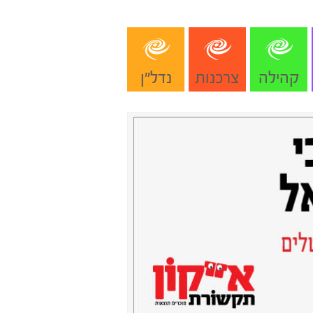
קהילה
צרכנות
נדל"ן