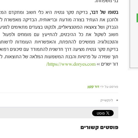
בני משפחתו.
בסופו של דבר,
בדיקת סקר גנטית היא כלי חשוב ומתקדם המא
ולתכנן את העתיד בצורה מודעת ובריאותית. הבדיקה מאפשרת לקב
הנבדק ושל צאצאיו הפוטנציאליים, ולנקוט בצעדים מתאימים למניע
חשוב לשקול את כל ההיבטים, להתייעץ עם מומחים ולפעול 
והטכנולוגיה ממשיכים להתפתח, והאפשרויות העומדות לרשותנ
בדיקת סקר גנטית מציעה דרך חדשנית להתמודד עם סיכונים רפואיי
תוך שמירה על פרטיות והבנת המשמעות המלאה של התוצאות. למיד
דור ישרים >>
https://www.doryes.com/
פורסם על ידי
דוד קקון
#
לינקשייק
פוסטים קשורים