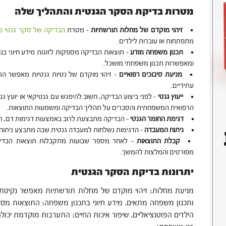
מטרות בדיקת הסקר הגנטית והתהליך שלה
זיהוי מוקדם של מחלות תורשתיות
– מטרת
הבדיקה של סקר גנטי מ
מתפתחות או עוברות לילדים.
תכנון משפחה מודע
– תוצאות הבדיקה מספקות לזוגות מידע חיוני בנ
ומאפשרות תכנון משפחתי מושכל.
מניעת סיבוכים רפואיים
– זיהוי מוקדם של נטיות גנטיות מאפשר הת
עתידיים.
ייעוץ גנטי
– לפני ביצוע הבדיקה, חשוב להיפגש עם גנטיקאי או יועץ ג
הרפואית המשפחתית והסברים על תהליך הבדיקה ומשמעות התוצאות.
דגימת החומר הגנטי
– הבדיקה מתבצעת לרוב באמצעות דגימות דם, רו
ניתוח המעבדה
– הדגימות נשלחות למעבדה גנטית שבה מתבצע ניתוח גנטי
קבלת התוצאות
– לאחר מספר שבועות מתקבלות תוצאות הבדיקה
מפורטים והמלצות להמשך.
יתרונות בדיקת הסקר הגנטית
מניעת מחלות: זיהוי מוקדם של מחלות תורשתיות מאפשר נקיטת צע
ותכנון משפחה מתאים. מידע חיוני בתכנון משפחה: התוצאות מספ
הילדים הפוטנציאליים. שיפור איכות החיים: התערבות מוקדמת יכו