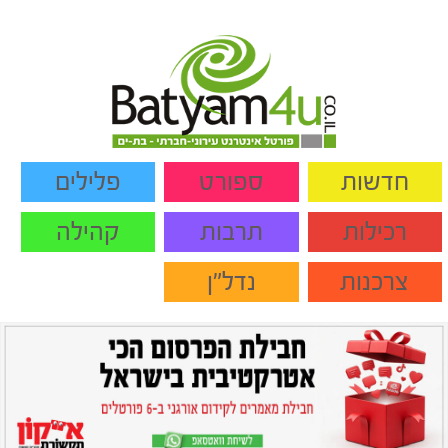
חדשות
ספורט
פלילים
רכילות
תרבות
קהילה
צרכנות
נדל"ן