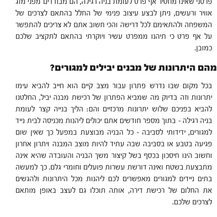
פרטני שאינו מחסיר אף פרט לעומת בניה רגילה, הם מבודדים מפני מזג
אוויר ורעשים, ניתן לבצע עיצוב פנימי של החלל בהתאם לצרכים של
המשפחה ולהתאימם לכל דרישה והכי חשוב אתם לא צריכים להתפשר
על אף פרט כי תיהנו ממפרט עשיר ויוקרתי בהתאם לתקציב שלכם
כמובן.
מהם היתרונות של מבנים יבילים למגורים?
בכל מקום שבו נדרש פתרון עבור מצב קיים הוא חייב להביא עימו
יתרונות וזה בדיוק מה שמביא הפתרון של רכישת מבנה יביל, החלטנו
להביא בפניכם שלוש יתרונות מרכזיים והם: הליך בנייה קצר לעומת
בניה רגילה – בתוך מספר חודשים אתם יכולים ליהנות מכניסה לבית נייד
למגורים, ידידותי לסביבה – כל הבניה מבוצעת במפעל כך שאין שום
פגיעה בטבע או בסביבה שבה עתיד להיות מוצב המבנה ויתרון אחרון
וחשוב הינו חיסכון בכסף בשל קיצור משך הבניה והעובדה שהיא אינה
מתבצעת בשטח ואינה דורשת עשרות פועלים וחומרי גלם. כך למעשה
בתים ניידים למגורים מאפשרים לכם ליהנות מכל היתרונות ולהגשים
את החלום של רכישת דירה, אותה תוכלו גם לעצב באופן מותאם
לצרכים שלכם.