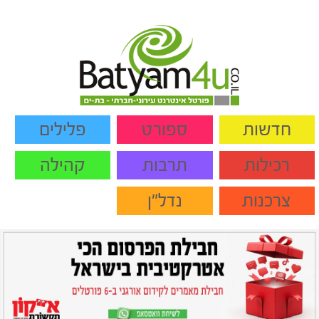
חדשות
ספורט
פלילים
רכילות
תרבות
קהילה
צרכנות
נדל"ן