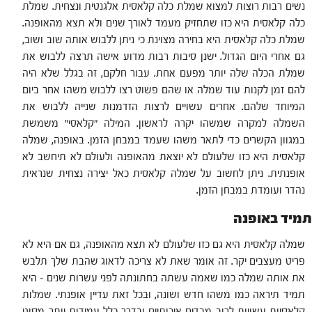
נשים רבות רוצות למצוא שמלת כלה קלאסית אלגנטית ונצחית. שמלת
כלה קלאסית היא כזו שתחזיק מעמד לאורך שנים ולא תצא מהאופנה.
שמלת כלה קלאסית היא בחירה מצוינת כי ניתן ללבוש אותה שוב ושוב,
גם אחרי היום הגדול. ישנן סיבות רבות מדוע אישה תרצה ללבוש את
שמלת הכלה שלה יותר מפעם אחת. עבור חלקם, זה בגלל שלא היה
להם זמן לקנות עוד שמלה או שהם פשוט רצו ללבוש משהו אחר ביום
המיוחד שלהם. אחרים עשויים לרצות הזדמנות שנייה ללבוש את
השמלה למקרה שמשהו יקרה לראשון. המילה "קלאסי" משמשת
במגוון הקשרים כדי לתאר משהו שעמד במבחן הזמן. באופנה, שמלה
קלאסית היא כזו שלעולם לא יוצאת מהאופנה ולעולם לא תיחשב לא
אופנתית. ניתן לחשוב על שמלה קלאסית כאל יצירה נצחית שנראית
נהדר ועומדת במבחן הזמן.
תמיד באופנה
שמלה קלאסית היא גם כזו שלעולם לא תצא מהאופנה, גם אם היא לא
פריט מעצבים יקר. זה אומר שאת לא צריכה לדאוג שהבת שלך תלבש
את אותה שמלה כמו שאמה עשתה בחתונתה לפני עשרות שנים – היא
תמיד תיראה כמו משהו חדש ושונה, ובכל זאת עדיין אופנתי. שמלות
קלאסיות עשויות לרוב מבדים איכותיים ובדרך כלל עמידות יותר מסוגי