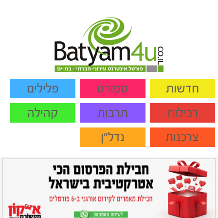
חדשות
ספורט
פלילים
רכילות
תרבות
קהילה
צרכנות
נדל"ן