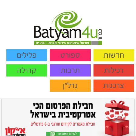
חדשות
ספורט
פלילים
רכילות
תרבות
קהילה
צרכנות
נדל"ן