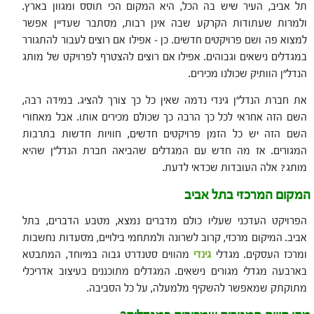
תל אביב, העיר שיש בה הכל, היא המקום הכי תוסס ומגוון בארץ.
ולמרות שעתודות הקרקע שבה אינן רבות, מסתבר שעדיין אפשר
למצוא פה ושם פרויקטים חדשים. כן – אפילו אם רוצים לעבור להתגורר
במגדלים נישאים וגבוהים. אפילו אם רוצים להצטרף לפרויקט של מותג
הנדל"ן הוותיק שכולנו מכירים.
את חברת הנדל"ן גינדי נדמה שאין כל כך צורך להציג. במידה רבה,
השם הזה אחראי לכל כך הרבה כך שכולם מכירים אותו. אבל מאחורי
השם הזה יש כל הזמן פרויקטים חדשים, חוויות חדשות בתרבות
המגורים. אז מה חדש עם המגדלים שהביאה חברת הנדל"ן שהיא
מותג? אלה העובדות שכדאי לדעת.
המקום המרכזי בתל אביב
הפרויקט העדכני שעליו כולם מדברים נמצא, מטבע הדברים, בתל
אביב. המיקום מרכזי, קרוב לשרונה ולמתחמי בילויים, מסעדות נחשבות
ומרכז העסקים. מגדלי
גינדי
מהווים סטנדרט גבוה במיוחד, המתבטא
בארבעה מגדלי מגורים נישאים. המגדלים מתוכננים בעיצוב אדריכלי
מתוקתק שמאפשר להשקיף מלמעלה, על כל הסביבה.