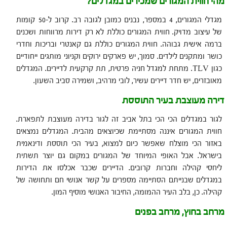
מהי חווית המגורים שמכירים במגדלים?
מגדלי המגורים, 4 במספר, נבנים כמובן לגובה רב. קרוב ל-50 קומות
של עיצוב מדויק. חווית המגורים כוללת לא רק דירות מרווחות ושכנים
ברמה אישית גבוהה. חווית המגורים כוללת גם קאנטרי ובריכות וחדרי
כושר ומתקנים לילדים. סמוך, יש פארקים ירוקים וקניוני מותגים ייחודיים
כגון TLV. מתחת למגדל חניה פרטית, תת קרקעית לדיירים. המגדלים
מאובזרים, יש חדר דיירים עשיר, לובי מרהיב, ושמירה סביב השעון.
דירה מעוצבת בעיר התוססת
לגור במגדלים הכי הכי בתל אביב זה לגור בדירה מעוצבת לתפארת.
חווית המגורים איננה מסתיימת שכיוצאים מהבית. המגדלים נמצאים
באזור הכי מוצלח שאפשר כיום למצוא, בעיר הכי תוססת ודינאמית
בישראל. אבל האופי המיוחד של המגורים במקום גם יוצר תשתית
ליחסי קהילה וחברות קרובים. הדיירים שכבר אכלסו את הדירות
במגדלים שבנייתם הסתיימה מספרים על קשר אנושי חם ותחושה של
קהילה. כן, בלב העיר ההמומה, החיבור האנושי מוסיף המון.
מרחב בחוץ, מרחב בפנים