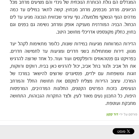
המגדלים הם גולת הכותרת הנוכחית של גינדי והם מציעים מרחב מכל
הכיוונים. מרחב מבפנים, מרחב מבחוץ. קשה לתאר במילים עד כמה
מדהים הנוף הנשקף מלמעלה. נוף עירוני שבזווית הנכונה מגיע עד לים
הכחול. הבניה המודרנית מעניקה אופק ומרחב נשימה גם בפנים וגם
בחוץ, כחלק מקונספט אדריכלי מחושב היטב.
הדירות המרווחות מגיעות במידות שונות, כלומר מתאימות לקהל יעד
מגוון. דירות שמתחילות בשני חדרים ומגיעות עד לחמישה חדרים.
בפרויקט גם פנטהאוזים ודופלקסים ועוד ועוד. כל אחד שרוצה להרגיש
את תל אביב ולגור בתל אביב, יכול להרגיש כאן בבית. רווקים ורווקות,
זוגות ומשפחות עם ילדים, פנסיונרים שרוצים להישאר במרכז של
המרכז. עיצוב הדירות מצליח למקסם את תחושת החלל והמרחב
הנעימים. בזכות הפרטים הקטנים, החלונות המרהיבים, המרפסות
היפות, כל התכנון נעים מאוד לעין. ולצד התקרות הגבוהות, התחושה
מחבקת ועוטפת.
פורסם על ידי
דוד קקון