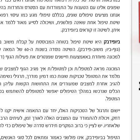
במרפאות הרשת של כללית רפואה משלימה אנחנו רואים כבר 
שפונים אלינו עם הטענות על התמודדות עם הסטרס והחרדות בהיק
אנחנו מציעים טיפולים שונים, בכללם טיפולי מגע כמו עיסוי רפואי
שיטת טיפול אחת שאינה פולשנית, ושיכולה לסייע מאוד ללמד א
איתן. לשיטה זו קוראים ביופידבק.
ביופידבק
היא שיטת טיפול בטוחה המבוססת על קבלת משוב ביולו
(גוף=ביו; משוב=פידבק).
למכונה מיוחדת באאמצעות חיישנים שמנטרים את פעילות הגוף (דופק
המכונה מראה למטפל/ת וכן למטופל/ת איך מגיב הגוף למצבים שו
מלמד את המטופל טכניקות שונות כמו דמיון מודרך, תרגילי נשימה ו
להגיב אחרת למצבים שמעוררים את התחושות הקשות עליהן הרח
הכלים שנרכשו במהלך הטיפולים יאפשר למטופלים להשתמש בכלי
המטפל.
יישום ותרגול של הטכניקות האלו, יחד עם התאמה אישית יקנו 
דחק, ויכולת להתמודד עם המצבים האלה לאורך זמן, לעיתים הרב
שלאחריו. יש לציין כי ברוב המקרים תידרש סדרה של טיפולים כדי לה