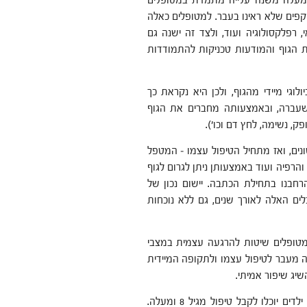
למעלה משנה עלייה מתמדת במטופלים
פים שלא ראינו בעבר. למטופלים כאלה
, רפלקסולוגיה ועוד, ולצד זה ישנה גם
ת הגוף והמודעות טכניקות להתמודדות
גי מיידי מהגוף, ולכן היא נקראת כך
 השיטה נוסדה בשנות ה-60 של המאה שעברה, ובאמצעותה מחברים את הגוף
, נשימה, לחץ דם וכו').
נים, ואז מתחיל הטיפול עצמו – המטפל
הרפיה ועוד באמצעותן ניתן לגרום לגוף
בנו בתחילת הכתבה. יישום נכון של
ם האלה לאורך שנים, גם ללא נוכחות
למטופלים שיטות להרגעה עצמית במצבי
ה מעבר לטיפול עצמו ולתקופה המיידית
שיג שיפור אמיתי.
הטיפול בביופידבק, אינו פולשני כאמור ומתאים לכל סוגי האנשים, ילדים יוכלו לקבל טיפול מגיל 8 ומעלה.