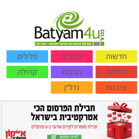
חדשות
ספורט
פלילים
רכילות
תרבות
קהילה
צרכנות
נדל"ן