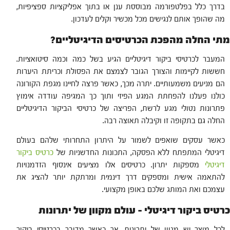
בדרך כלל בפלטפורמה מבוססת ענן או בתוך אפליקציות ספציפיות,
מה שהופך אותם לנגישים מכל מכשיר וקלים לעדכון.
מתי החלה מהפכת הכרטיסים הדיגיטליים?
המעבר לכרטיסי ביקור דיגיטליים הגיע בשל כמה וכמה סיטואציות.
חששות לקיימות והצורך הגובר לצמצם את הפסולת וכריתת היערות
הם מניעים משמעותיים. יתרה מכך, כאשר פרצה לחיינו מגפת הקורונה
כולנו פעלנו להפחתת המגע הפיזי ותוך כך המגיפה עודדה אימוץ
פתרונות נטולי מגע לרשת, הפריצה של כרטיסי הביקור הדיגיטליים
החלה גם בתקופה זו וקיבלה תאוצה רבה.
כאשר עסקים שואפים לשמור על היתרון התחרותי שלהם בעולם
דיגיטלי המתפתח ללא הפסקה, התכונות החדשניות של
כרטיס ביקור
דיגיטלי
מספקות יתרון. כרטיסים אלו מציעים אינסוף הזדמנויות
להתאמה אישית ומספקים דרך דינמית ומרתקת יותר להציג את
עצמכם ואת המותג שלכם באופן מקצועי.
כרטיס ביקור דיגיטלי – עולם מקוון של יתרונות
לכל מוצר יש מגוון של יתרונות, אך כאשר מדובר בכרטיסי ביקור