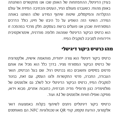
בעידן הדיגיטלי, ההתפתחות של האופן שבו אנו מתקשרים השתנתה
באופן מהותי. כשעברנו מעולם הנייר, העטים והכתיבה הפיזית אל עולם
ההקלדות והפיקסלים, שיטות שיתוף המידע שלנו השתנו באותה
המידה. השינוי הזה השפיע על כל היבט של חיינו, כולל הדרכים
המסורתיות שבהן אנו פועלים ברשת בעסקים. חלק מרכזי במהפכה זו
הוא כרטיס הביקור הדיגיטלי שמהווה חלופה מודרנית, אינטראקטיבית
וידידותית לסביבה למקבילו הפיזי.
מהו כרטיס ביקור דיגיטלי
כרטיס ביקור דיגיטלי הוא צורה ייחודית, מותאמת אישית, אלקטרונית
של כרטיס הביקור המסורתי מנייר. בדרך כלל הוא מכיל את אותם
פרטים בסיסיים וחשובים כמו בכרטיס רגיל. שם בעל הכרטיס, תואר
העבודה, החברה, פרטי התקשרות ולוגו העסק. עם זאת, בניגוד
למקבילו הפיזי, כרטיס הביקור הדיגיטלי יכול לשלב גם אלמנטים של
מולטימדיה כגון פרופילי מדיה חברתית, כתובות אתרים, מבוא וידאו,
מוזיקה ואפילו חוויות אלמנטים של AI ועוד.
כרטיסי ביקור דיגיטליים ניתנים לשיתוף בקלות באמצעות דואר
אלקטרוני, הודעת טקסט, קודי QR או טכנולוגיות NFC. הם מאוחסנים