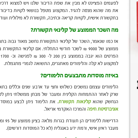
לפעמים הפציינט לא מבין את שפת הדיבור שלנו ויש למצוא דרכי
את מה שהוא מנסה להגיד. המקצוע מטפל בנושאי לקויות בדיבור,
בתקשורת אישית, לקויות קריאה וכתיבה, תקשורת לא מילולית ועוד.
מה השכר הממוצע של קלינאי תקשורת?
אז כמו שנאמר, השכר של קלינאי התקשורת נחשב מאוד גבוה בתח
ממוצע של 9000 ₪ לשכר חודשי התחלתי. אם קלינאי התקש
ה
למקצוע לא קלה והלימודים מאתגרים, התשואה לגמרי מתגמלת.
באיזה מוסדות מתבצעים הלימודים?
הלימודים עצמם נמשכים כשלוש וחצי עד ארבע שנים וכללים בתו
שרק לאחר ההתמחות הקלינית ומעבר של מבחן ממשלתי ניתן ל
הנחשק שהוא
קלינאות תקשורת
. את הלימוד ניתן לבצע במוסד
אוניברסיטת חיפה
והמרכז האקדמי אריאל.
הדרישות ללימודים הן תעודת בגרות מלאה בציון ממוצע של 95 ומעלה, מבחן
מעבר ראיון אישי, ורמת ידע באנגלית (לא כל המוסדות דורשים).