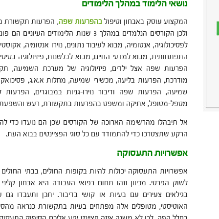
נושאי הלימוד במהלך הלימודים
המקצוע עוסק באבחון וטיפול
בהפרעות שפה
, הפרעות תקשורת מיל
ולכן הקורסים הנלמדים במהלך 3 שנות הלימודים 
לפסיכולוגיה, אנטומיה, מבוא לעיבוד נתונים, נוירו אנטומיה, אקוס
התפתחותית, מבוא למדעי החיים, מבוא לבלשנות, פיזיולוגיה בסיסי
הפרעות שפה אצל ילדים, פיזיולוגיה של מערכת השמיעה, תקש
מודרכת, הפרעות בליעה, מכשירי שמיעה, מחלות א.א.ג, פסיכואקוס
שמיעה, הפרעות שפה ודיבור נוירו-גניות במבוגרים, הפרעות ק
מטפל-מטופל, אתיקה ומשפט בהפרעות בתקשורת, רעש והשפעתו 
אל תיבהלו מהרשימה הארוכה של הקורסים שכן הם נועדו כדי לה
הרקע שתצטרכו כדי להתמודד עם כל סוגי הפציינטים בבוא העת.
אפשרויות התעסוקה
אפשרויות התעסוקה יכולות להיות בקופות החולים, בבתי החולים 
לשוק הפרטי. מכיוון וזהו תחום רפואי העבודה היא אבחון קליני 
בגילאים צעירים עם בעיות או קושי בדיבור. יתכן ותעבדו ג
האוטיסטי, מטופלים אלה מפתחים בעיות בתקשורת כנראה מהסיב
בחלל הפה. לכן לא משנה איזה פציינט יגיע אליכם הסיפוק התעסו