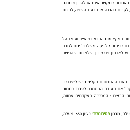
ם אחרות לתקשר איתו או להבין ולתרגם
 לקויות בהבנה או הבעת השפה, לקויות
ום המקצועות הפרא רפואיים ועומד על
ורת בחר לפתוח קליניקה משלו ולפנות לגזרה
פרטים הוא יגבה בממוצע בין 200 ל- 300 ₪ לפגישה וכ- 1700 ₪ לאבחון פרטי. כך שלמרות שהגישה
כם את ההתמחות הקלינית. יש לשים לב
קבל את תעודת ההסמכה לעבוד בתחום
ות הבאים : המכללה האקדמית אחווה,
פסיכומטרי
בציון 650 ומעלה,