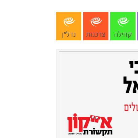
קהילה
צרכנות
נדל"ן