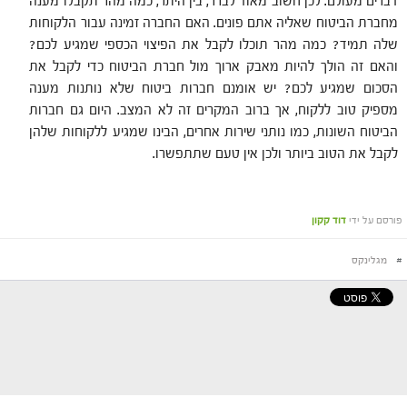
דברים מעולם. לכן חשוב מאוד לברר, בין היתר, כמה מהר תקבלו מענה
מחברת הביטוח שאליה אתם פונים. האם החברה זמינה עבור הלקוחות
שלה תמיד? כמה מהר תוכלו לקבל את הפיצוי הכספי שמגיע לכם?
והאם זה הולך להיות מאבק ארוך מול חברת הביטוח כדי לקבל את
הסכום שמגיע לכם? יש אומנם חברות ביטוח שלא נותנות מענה
מספיק טוב ללקוח, אך ברוב המקרים זה לא המצב. היום גם חברות
הביטוח השונות, כמו נותני שירות אחרים, הבינו שמגיע ללקוחות שלהן
לקבל את הטוב ביותר ולכן אין טעם שתתפשרו.
פורסם על ידי
דוד קקון
#
מגלינקס