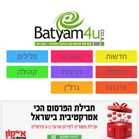
חדשות
ספורט
פלילים
רכילות
תרבות
קהילה
צרכנות
נדל"ן