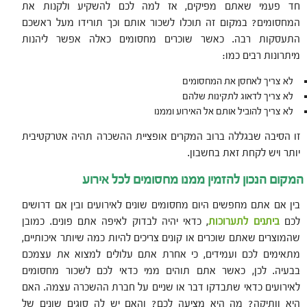
חד פעמי שאתם מפיקים, אז למה לכם להשקיע ולקנות את
המחסומים? במקום זה תוכלו לשכור אותם וכך תורידו מעל ראשכם
התעסקות רבה. כאשר שוכרים מחסומים כאלה אפשר ליהנות
מיתרונות רבים כמו:
לא צריך לאחסן את המחסומים
לא צריך לדאוג לתקינות שלהם
לא צריך להוביל אותם אל האירוע וממנו
זו הסיבה שבגללה ברוב המקרים אופציית ההשכרה תהיה אטרקטיבית
יותר ויש לקחת זאת בחשבון.
המקום הנכון להזמין ממנו מחסומים לכל אירוע
בין אם אתם מחפשים היום מחסומים שונים לאירועים ובין אם דרושים
לכם
ביתנים לתערוכות
, כדאי יהיה לבדוק לאיפה אתם פונים. כמובן
שהמוצרים שאתם שוכרים או קונים צריכים להיות כמה שיותר איכותיים,
מתאימים לכם ועמידים, כי אחרת אתם עלולים למצוא את עצמכם
בבעיה. לכן, כאשר אתם תוהים ממי כדאי לכם לשכור מחסומים
לאירועים כדאי שתבדקו דבר או שניים על חברת ההשכרה עצמה. האם
היא וותיקה? מה היא מציעה לכם? והאם יש לה סוגים שונים של