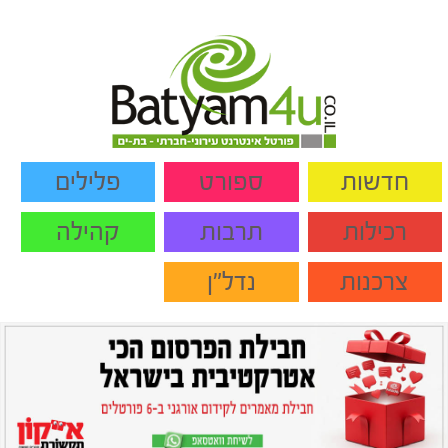
חדשות
ספורט
פלילים
רכילות
תרבות
קהילה
צרכנות
נדל"ן