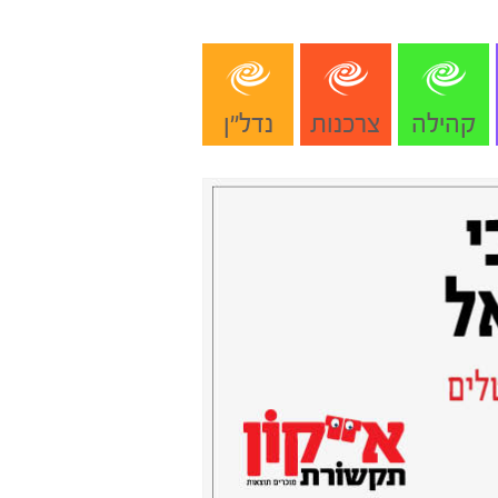
קהילה
צרכנות
נדל"ן