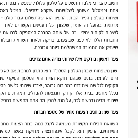
חשוב להבין כי מלבד התשלום על טלפון סלולרי, שנעשה בנפרד, את
אחת ובמסלול משותף לשלושתם שנקרא "טריפל", המכיל כאמור ש
ושיחות בטלפון הנייח הביתי. הרעיון הוא שהתשלום עבור כולם 
ארגונית. בפועל זה אומר, שלצורך כל העניינים הקשורים לאחד א
לשירות לקוחות יחידי – זה של אותה החברה המספקת לכם את ש
החברות הללו, לא לפני שביצעתם בדיקה ולאחר השוואת חבילו
שיעניק את התמורה המשתלמת ביותר עבורכם.
צעד ראשון: בודקים אילו שירותי מדיה אתם צריכים
ישנן משפחות שבהן הטלפון הסלולרי הוא פתרון למרבית אם לא כ
היום, לעומת בתים שבהם דווקא הנייח הוא הטלפון העיקרי ש
וזקוקים לגלישת אינטרנט במהירות גבוהה, יצרכו שירותי גלישה בהיק
בכלל מחשב בבית. אלו הן רק דוגמאות להבדלים המהותיים הקיימ
שירותי מדיה נדרשים לכם, על מנת להבין מה אתם מחפשים בחבי
צעד שני: בוחנים הצעות מחיר של מספר חברות
השוואת חבילות תקשורת משמעה לקבל כמה וכמה הצעות מחברות
השירותים. הרעיון הוא לקבל אינפורמציה מדויקת באשר למהיר