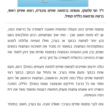
ד״ר חגי סלוצקי, מומחה ברפואת שיניים ציבורית, רופא שיניים ראשי,
ברשת מרפאות כללית סמייל.
צחצוח שיניים הינה פעולה יומיומית חשובה לשמירה על בריאות הפה,
אך לא פחות חשוב מכך – מתי ואיך מצחצחים. רבים מתלבטים האם
נכון יותר לצחצח בבוקר או בערב, ואילו טעויות עלולות לפגוע
באפקטיביות הצחצוח. במאמר זה נסביר את חשיבות הצחצוח בזמנים
שונים, נבין מהן הטעויות הנפוצות בצחצוח שיניים ואיך ניתן לשפר את
שגרת ההיגיינה הדנטלית לשמירה על חיוך בריא.
כולנו יודעים שחייבים לצחצח שיניים לפחות פעמיים במהלך היום, פעם
אחת בבוקר ופעם אחת בערב. אז נתחיל עם הבוקר, בבוקר רצוי
לצחצח שיניים בגלל כמה סיבות. הראשונה, הצחצוח הראשון של היום
מסיר את כל הרובד חיידקים שהצטבר וצמח במהלך הלילה. הסיבה
השנייה היא שאותו צחצוח מעניק תחושת רעננות ומשפר מאד את ריח
הפה והנשימה.
ומה לגבי צחצוח שיניים בערב? שאלה טובה. גם בערב, חשוב במיוחד