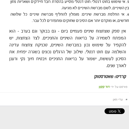
אי שימוש בחוט דנטלי: חוט דנטלי מסייע בהסרת רובד חיידקים ושאריות מזון
בין השיניים, לשם מברשת השיניים לא מגיעה.
אי החלפת מברשת שיניים: מומלץ להחליף מברשת שיניים כל שלושה
חודשים, או מוקדם יותר אם הסיבים שחוקים ומתפזרים לכל עבר.
אין ספק שצחצוח שיניים פעמיים ביום – גם בבוקר וגם בערב – הוא
המפתח לשמירה על בריאות השיניים והחניכיים. לצד הצחצוח, יש
להקפיד על שימוש נכון במברשת השיניים, טכניקת צחצוח עדינה
והשלמה עם חוט דנטלי. שילוב של הרגלים נכונים בשגרה יפחית את
הסיכון לעששת, ישמור על בריאות החניכיים ויבטיח חיוך נקי ורענן
לאורך שנים.
קרדיט: שאטרסטוק
פורסם על ידי
דוד קקון
#
עדי וזאן