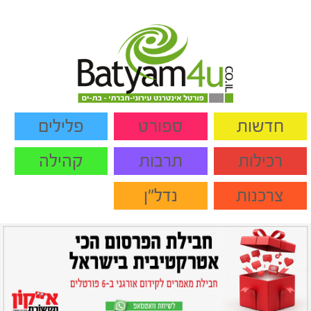
חדשות
ספורט
פלילים
רכילות
תרבות
קהילה
צרכנות
נדל"ן