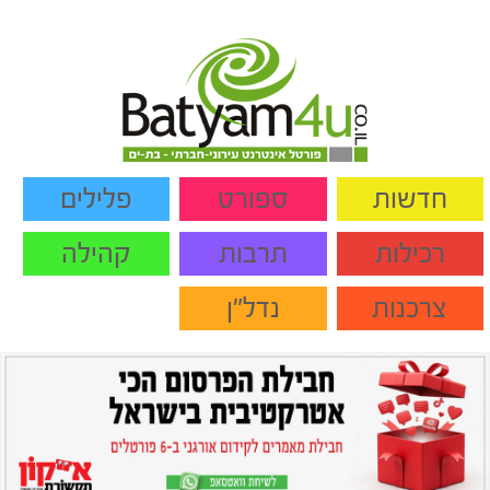
חדשות
ספורט
פלילים
רכילות
תרבות
קהילה
צרכנות
נדל"ן