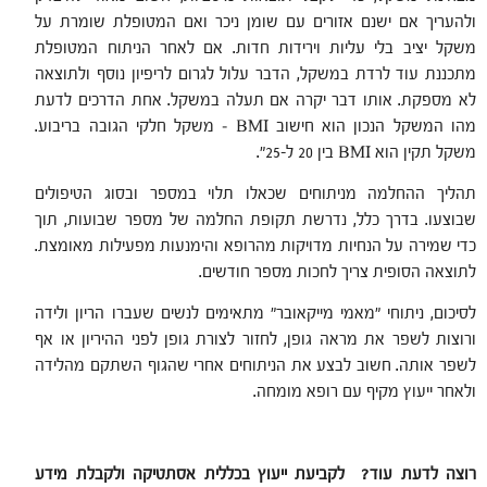
ולהעריך אם ישנם אזורים עם שומן ניכר ואם המטופלת שומרת על
משקל יציב בלי עליות וירידות חדות. אם לאחר הניתוח המטופלת
מתכננת עוד לרדת במשקל, הדבר עלול לגרום לריפיון נוסף ולתוצאה
לא מספקת. אותו דבר יקרה אם תעלה במשקל. אחת הדרכים לדעת
מהו המשקל הנכון הוא חישוב BMI – משקל חלקי הגובה בריבוע.
משקל תקין הוא BMI בין 20 ל-25".
תהליך ההחלמה מניתוחים שכאלו תלוי במספר ובסוג הטיפולים
שבוצעו. בדרך כלל, נדרשת תקופת החלמה של מספר שבועות, תוך
כדי שמירה על הנחיות מדויקות מהרופא והימנעות מפעילות מאומצת.
לתוצאה הסופית צריך לחכות מספר חודשים.
לסיכום, ניתוחי "מאמי מייקאובר" מתאימים לנשים שעברו הריון ולידה
ורוצות לשפר את מראה גופן, לחזור לצורת גופן לפני ההיריון או אף
לשפר אותה. חשוב לבצע את הניתוחים אחרי שהגוף השתקם מהלידה
ולאחר ייעוץ מקיף עם רופא מומחה.
רוצה לדעת עוד
? לקביעת ייעוץ בכללית אסתטיקה ולקבלת מידע