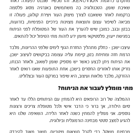
מתקדם כדוגמת RENUVION. זהו מכשיר שנכנס לפעולה לאחר
שאיבת שומן. הטכנולוגיה בה משתמשים באנרגיה מסוג פלסמה
ברקמות לאחר ששאבנו לצורך מיצוק העור ויצירת קולוגן, פעולה זו
מביאה לשיפור עצום ותוצאות מצוינות בירכיים הפנימיות, בזרועות,
בבטן ובגב. כמובן שיש להעריך את העור של המטופלת לפני הניתוח
בפגישת ייעוץ, פלסטיקאי מיומן ידע לזהות מתי הטיפול יכול להתאים.
עיצבו ישבן – כחלק מתהליך החזרת הגוף לימים שלפני ההריונות, מלבד
הרמת חזה ומתיחת בטן, קיימת עליה עצומה בביקושים לעיצוב ישבן.
את הניתוח ניתן לבצע כאשר יש מספיק שומן לשאוב, ולאחר הכנתו,
נזריק אותו לאזורים החסרים בישבן. אחת התופעות שאנו רואים לאחר
ההזרקה, מלבד מלאות ועיצוב, היא שיפור במרקם העור ובצלוליט.
מתי מומלץ לעבור את הניתוח?
ההמלצה של רוב הרופאים היא להמתין עם הניתוחים הללו עד לאחר
סיום הילודה, אך ברור כי הדבר אישי ולכל מטופלת צריכים ורצונות
נוספים. אני ממליץ להמתין כשנה לאחר הלידה. השאיפה שלנו היא
להגיע למצב סטטי מבחינה הורמונלית וביולוגית.
מבחינת משקל, כדי לקבל תוצאות מיטביות, חשוב מאוד להיבדק