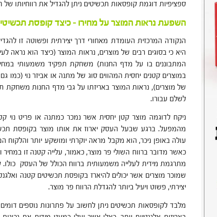
ספציפיות דוגמת קופסאות תכשיטים ניתן להגדיל את רווחיותו של ה
השפעת נראות המוצר על מחירו – כיצד קופסת תכשיטים
הנקודה המרכזית העומדת מאחורי דרך יצירתית ופשוטה זו להגד
היא כי בסוגים רבים של מוצרים, נראות המוצר (כיצד הוא נראה לעי
המתבוננים בו על מדף החנות) משחקת תפקיד משמעותי במחירו
במוצרים קטנים יחסית המהווים סוג של מתנה או אביזר נוי (כמו גם
של מוצרים), נראות המוצר באריזתו על גבי מדף החנות משחקת תפ
לשלם עבורו.
ניקח לדוגמה מוצר קטן יחסית אשר נמכר כמתנה או פריט נוי קט
מהמפעל. ברגע שבעל העסק יארוז את אותו מוצר בקופסת תכשי
עולה באופן ניכר, הוא מקבל מראה יוקרתי ומושקע יותר והלקוח המ
כאשר מדובר ברווח השולי פר מוצר, כאמור, עלייה קטנה זו במחיר ו
מתרגמת מידית לעלייה משמעותית ברווח הכולל של העסק כולו. ל
שמוכר מוצרים אשר יכולים להיארז בקופסת תכשיטים קטנה ואלגנטי
יצירתי, פשוט ויעיל ביותר להגדלת הרווח פר מוצר.
מלבד לקופסאות תכשיטים ניתן לחשוב על פתרונות נוספים דומים