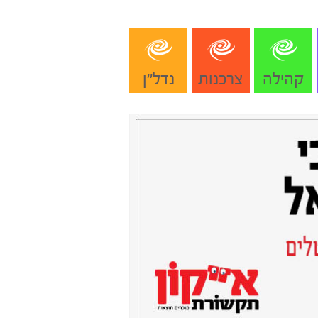
קהילה
צרכנות
נדל"ן