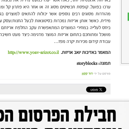
באריזות אלגנטיות יותר, כאלו אשר יעלו כמעט מידית את נכונות
ערכו בפועל. קופסת תכשיטים מסוג זה או אחר היא פתרון קל ומ
מהודרות מסוגים רבים נוספים אשר יכולות להתאים למוצרים בג
מידית. כאשר אותן אריזות נמכרות בסיטונאות לבעל החנות/עסק על
ביחס לעלייה במחירי המוצרים המתאפשרת עקב החלפת אריזתם בא
מושכל ומתוחכם בתחום אריזות המוצר מדגימה כיצד מעט חשיבה 
עבודת קידום מכירות יקרה מפז…
המאמר באדיבות יואב אריזות.
http://www.yoav-arizot.co.il
תמונה: storyblocks
פורסם על ידי
דוד קקון