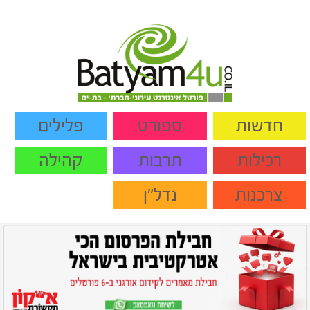
חדשות
ספורט
פלילים
רכילות
תרבות
קהילה
צרכנות
נדל"ן