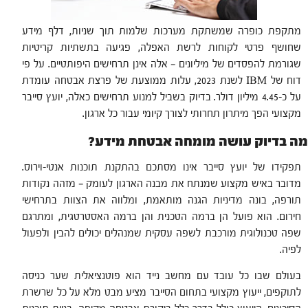
מתקפת כופרה שמשתקת מערכות שלמות תוך שניות, דלף מידע
שחושף פרטי לקוחות לרשת האפלה, פגיעה בתשתיות קריטיות
שגורמת להפסדים של מיליונים — אלה אינן תרחישים היפותטיים. על פי
דוח של IBM לשנת 2023, עלות ממוצעת של פרצת אבטחה עומדת
על כ-4.45 מיליון דולר. בדיוק בשביל למנוע תרחישים כאלה, יועץ סייבר
מקצועי הפך מיתרון תחרותי לצורך קיומי עבור כל ארגון.
מה בדיוק עושה מומחה אבטחת מידע?
תפקידו של יועץ סייבר אינו מסתכם בהתקנת תוכנות אנטי-וירוס.
מדובר באיש מקצוע שמנתח את מבנה הארגון לעומק — מזהה נקודות
תורפה, בונה מדיניות הגנה מותאמת, ומלווה את הצוות בתרחישי
חירום. הוא פועל הן ברמה הטכנית והן ברמה האסטרטגית, ומתרגם
שפה טכנולוגית מורכבת לשפה עסקית שמנהלים יכולים להבין ולפעול
לפיה.
בעולם שבו כל עובד עם מחשב נייד הוא פוטנציאלית שער כניסה
לתוקפים, ייעוץ מקצועי בתחום הסייבר מציע מבט מלא על כל שרשרת