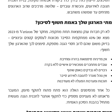
הסיכונים. הייעוץ כולל בדרך כלל ביקורת אבטחה מקיפה, בניית תוכנית
תגובה לאירועים, והכשרת עובדים — שלושה מרכיבים שרוב הארגונים
מזניחים עד שמשהו משתבש.
מתי הארגון שלך באמת חשוף לסיכון?
לא רק חברות ענק נמצאות תחת מתקפה. מחקר של Verizon מ-2023
מצא שכ-43% ממתקפות הסייבר מכוונות לעסקים קטנים ובינוניים —
בדיוק משום שהם לרוב חסרי הגנה מספקת. סימנים לכך שהארגון שלך
חשוף:
אין מדיניות סיסמאות ברורה ומחייבת
עובדים מתחברים ממכשירים אישיים ללא בקרה
גיבויים לא נבדקים באופן שוטף
אין נוהל מוגדר לתגובה לאירוע סייבר
תוכנות ומערכות הפעלה לא מעודכנות
כל אחד מהסימנים האלה הוא פתח פתוח לתוקף מיומן. המעבר
מ”אנחנו לא מעניינים מספיק כדי לתקוף אותנו” לתכנית הגנה מעשית
מתחיל בהבנת הסיכון האמיתי.