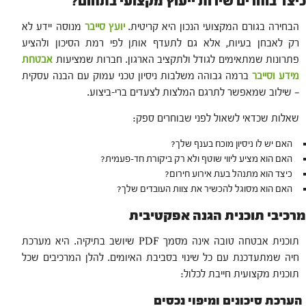
כיצד בוחרים שירות ייעוץ מקצועי בתחום?
הבחירה בגורם המקצועי הנכון היא קריטית.
יועץ סייבר
מנוסה יידע לא
רק לאבחן בעיות, אלא גם לתעדף אותן לפי רמת הסיכון ולהציע
פתרונות שמתאימים לגודל ולתקציב הארגון. חברות שמציעות
אבטחת
מידע וסייבר
ברמה גבוהה משלבות ניסיון טכני עמוק עם הבנה עסקית
— שילוב שמאפשר לתרגם המלצות לצעדים ברי-ביצוע.
שאלות שכדאי לשאול לפני שבוחרים ספק:
האם יש לו ניסיון מוכח בענף שלך?
האם הוא מציע ליווי שוטף ולא רק ביקורת חד-פעמית?
כיצד הוא מתנהל בעת אירוע חירום?
האם הוא מסוגל להכשיר את צוות העובדים שלך?
מרכיבי תוכנית הגנה אפקטיבית
תוכנית אבטחה טובה אינה מסמך PDF שיושב בתיקיה. היא מערכת
חיה שמתעדכנת עם כל שינוי בסביבת האיומים. להלן המרכיבים שכל
תוכנית מקצועית חייבת לכלול:
הערכת סיכונים ומיפוי נכסים