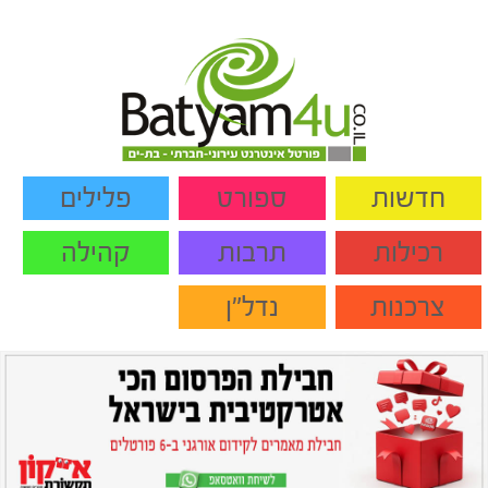
חדשות
ספורט
פלילים
רכילות
תרבות
קהילה
צרכנות
נדל"ן