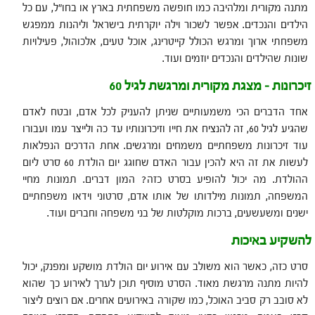
מתנה מקורית ומלהיבה כמו חופשה משפחתית בארץ או בחו"ל, עם כל
הילדים והנכדים. אפשר לשכור וילה יוקרתית בישראל וליהנות ממפגש
משפחתי ארוך ומרגש הכולל קייטרינג, אוכל טעים, אלכוהול, פעילויות
שונות שהילדים והנכדים יוזמים ועוד.
זיכרונות – מצגת מקורית ומרגשת לגיל 60
אחד הדברים הכי משמעותיים שניתן להעניק לכל אדם, ובטח לאדם
שהגיע לגיל 60, זה להנציח את חייו וזיכרונותיו עד כה ולייצר עמו ועבורו
עוד זיכרונות משפחתיים משמחים ומרגשים. אחת הדרכים הנפלאות
לעשות את זה היא להכין עבור האדם שחוגג יום הולדת 60 סרט ליום
ההולדת. מה יכול להופיע בסרט כזה? המון דברים. תמונות מחיי
המשפחה, תמונות מילדותו של אותו אדם, סרטוני וידאו משפחתיים
ישנים ומשעשעים, ברכות מוקלטות של בני משפחה וחברים ועוד.
להשקיע באיכות
סרט כזה, כאשר הוא משולב עם אירוע יום הולדת מושקע ומפנק, יכול
להיות מתנה מרגשת מאוד. הסרט מוסיף תוכן לערך לאירוע כך שהוא
לא סובב רק סביב האוכל, כמו שקורה באירועים אחרים. אם רוצים ליצור