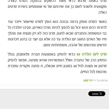
סרט באמת מרגש כדאי מאוד להשקיע בהפקת הסרט בצורה
מקצועית ולשכור לשם כך את שירותם של מי שמומחים ביצירת סרטים
כאלה.
כאשר הסרט מופק ברמה גבוהה הוא הופך לסרט שיישמר וייזכר עוד
לדורות רבים והוא יכול גם להפוך להיות מרכז האירוע, סביבו יתלכדו כל
בני המשפחה והחברים שבאו לחגוג. סרט כזה לא רק מנציח את מהלך
חייו של האדם החוגג יום הולדת עד כה אלא גם יוצר בו ברגע זיכרונות
חדשים ומרגשים של אהבה, משפחתיות וחום.
סרט ליום הולדת 60
כדאי להפיק באמצעות חברת פלאשבק בגלל
הניסיון הרב של החברה ושלל האפשרויות שהיא מציעה. אפשר להפיק
סרטון או מצגת לגיל 60 בסגנון חיים שכאלה, זו מתנה מקורית ומזכרת
מרגשת לכל החיים.
פורסם על ידי
דוד קקון