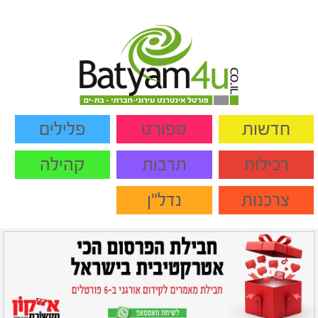
חדשות
ספורט
פלילים
רכילות
תרבות
קהילה
צרכנות
נדל"ן