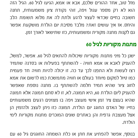
מזל טוב, אחד ההורים שלכם, אבא או אמא, הגיעו לגיל 60. הגיל הזה
הוא לא רק מספר עגול ויפה, זוהי נקודת ציון משמעותית, תחנה
חשובה בחיים שכדאי לעצור לרגע ולתת לה את מלוא תשומת הלב
והיחס. אז איך עושים זאת? מלבד מסיבת יום הולדת מושקעת אפשר
גם לקנות מתנה מקורית ומשמעותית, כזו שתישאר לאורך זמן.
מתנות מקוריות לגיל 60
ישנן כל מיני מתנות מקוריות שיכולות להתאים לגיל 60. אפשר, למשל,
להעניק לאבא או אמא חוויה – להשתתף בפעילות או בסדנה שתמיד
רצו לעשות ולא התפנו לכך עד כה. זו יכולה להיות חוויה חד פעמית
כמו טיול למקום מיוחד בעולם או חוויה מתמשכת כמו לרשום את אמא
לחוג ציור שהיא תמיד חלמה להשתתף בו. מתנה נוספת שאפשר
להעניק ליום הולדת 60, היא תמונה. לא, זו לא סתם תמונה אלא תמונה
שהיא בעצם ציר זמן אישי מעוצב ויפה בו מצוינים רגעים משמעותיים
בחייו של האדם החוגג יום הולדת. תמונה כזו ניתן לעצב ולהזמין הן
אצל מעצבת גרפית והן באתרים שונים המוכרים מתנות מקוריות לימי
הולדת.
בנוסף, אפשר להפתיע את חתן או כלת השמחה החוגגים גיל 60 עם