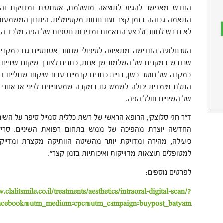
החדש מאפשר להגיע לתוצאה מושלמת, אסתטית ומדויקת והמט
התאמה גבוהה בזמן קצר ועם נוחות מקסימלית. היתרון המשמעותי
לא נדרש לחזור ולבצע התאמות ומדידות נוספות של הפה מלבד המד
הטכנולוגיה החדישה מתאימה לטיפולי שחזור אסתטיים גם במקרי
שנדרש במקרים של השלמת שן אחת, כתרים לצורך שיקום שיניים 
במקרה של חוסר בשן, בניית כתרים קרמיים עבור שיקום שתליים דנטל
התלת מימדית יכולה לשמש גם במקרה שמעוניינים לפני או אחרי ט
של השיניים וחלל הפה.
ד"ר חגי סלוצקי, הרופא הראשי של רשת כללית סמייל סיפר על השי
החדשה יוצרת מהפיכה של ממש בתחום רפואת השיניים. סריקה
כיעילה, מהירה ומדויקת יותר מהשיטה הוותיקה מקצרת ומדייק
למטופלים תוצאות מדוייקות ואיכותיות בזמן קצר".
לפרטים נוספים:
clalitsmile.co.il/treatments/aesthetics/intraoral-digital-scan/?
facebook&utm_medium=cpc&utm_campaign=buypost_batyam