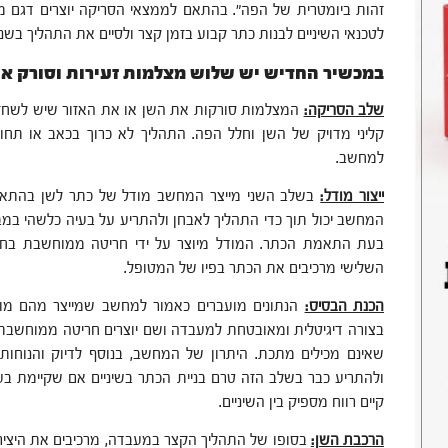
זהות ביומטרית של הפה". בהתאם לממצאי הסריקה יוצרים דגם מ
לטכנאי השיניים לבנות כתר קבוע בזמן קצר ולסיים את התהליך בשנ
במכשיר החדיש יש שלוש מצלמות זעירות וסורק אינ
שלב הסריקה:
המצלמות סורקות את השן או את האזור שיש לשחזר מ
קליני מדויק של השן וחלל הפה. התהליך לא כרוך בכאב או תחוש
למחשב.
ייצור מודל:
בשלב השני מייצר המחשב מודל של כתר לשן בהתאם לנ
המחשב יכול תוך כדי התהליך לאבחן ולהתריע על בעיה כלשהי במ
בעת התאמת הכתר. המודל מיוצר על ידי חריטה ממוחשבת בחו
השלישי מרכיבים את הכתר בפיו של המטופל.
הכנת הבסיס:
הנתונים מועברים כאמור למחשב שמייצר מהם מוד
בצורה דיגיטלית ומאובטחת למעבדה ושם יוצרים חריטה ממוחשבת 
שאינם מכילים מתכת. היתרון של המחשב, בנוסף לדיוק והנוחות 
ולהתריע כבר בשלב הזה טרם בניית הכתר בשיניים אם שקיימת ב
קיים רווח מספיק בין השיניים.
הרכבת השן:
בסופו של התהליך הקצר במעבדה, מרכיבים את היצי