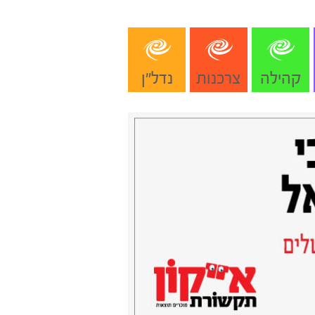
קהילה
צרכנות
נדל"ן