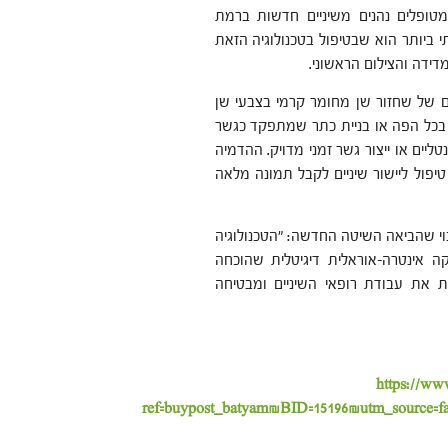
ופלים נהנים משיניים חדשות ברמת
 ביותר הוא שבטיפול בטכנולוגיה הזאת
ידה והצילום הראשוני.
ם של שחזור שן מחומר קרמי בצבעי שן
בכל הפה או בניית כתר שמתפקד כגשר
יים או ייצור גשר זמני מדויק. ההדמיה
יפול ליישור שיניים לקבל תמונה מלאה
נוי שהביאה השיטה החדשה: "הטכנולוגיה
 אינטרה-אוראלית דיגיטלית שהוכחה
ת את עבודת רופאי השיניים ומבטיחה
https://www.
ref=buypost_batyam&BID=15196&utm_source=