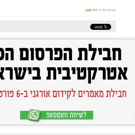
פורסם על ידי
דוד קקון