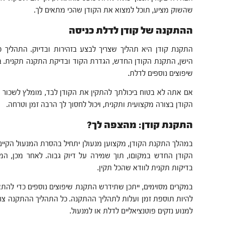
שהשוק מציע, תוכל למצוא את הקודן שהכי מתאים לך.
ההתקנה של קודן לדלת כניסה
התקנת קודן היא תהליך שצריך לבצע בזהירות ובדיוק. התהליך 
הישן, התקנת הקודן החדש, הגדרת הקוד ובדיקת התקנה תקנית. ב
שיפוצים נוספים לדלת.
אם אתה לא בטוח ביכולתך להתקין את הקודן לבד, מומלץ לשכור מ
הקודן בצורה מקצועית ותקנית, ויכול לחסוך לך הרבה זמן וטרחה.
התקנת קודן: מהצפה לך?
במהלך התקנת הקודן, מקצוען מנעולן יתחיל בהסרת המנעול הקיים
הקודן החדש במקוםו, תוך שמירה על דיוק גבוה. לאחר מכן, המק
בדיקות תקנית לוודא שהכל תקין.
במקרים מסוימים, ייתכן שתידרש התקנת שיפוצים נוספים כדי להת
להיות תוספת זמן ועלות לתהליך ההתקנה. כל התהליך ההתקנה צר
למנוע נזקים פוטנציאליים לדלת או למנעול.