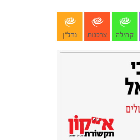
קהילה
צרכנות
נדל"ן