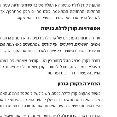
התקנת קודן לדלת כניסה היא תהליך מסובך שדורש יודעת עליה.
ההתקנה והתחזוקה המתאימה, כולם מהווים חלק מהתהליך. אך, כ
להגן על הבית או העסק שלכם ולהעניק לכם ראש שקט.
אפשרויות קודן לדלת כניסה
אחת היתרונות המרכזיים של קודן לדלת כניסה הוא המגוון הרחב ש
מכניים, חשמליים, דיגיטליים ואף קודנים שמתפעלים באמצעות טכנו
או עיניים. הגוונים השונים מאפשרים לאדם לבחור את הקודן שהכי מת
בחרת בקודן מכני? תוכל לבחור בין מגוון קודנים שמתפעלים באמצ
דיגיטלי? במקרה זה, תוכל לבחור בקודן שמתפעל באמצעות קוד 
הנייד. האפשרויות הן רבות ומגוונות.
הבחירה בקודן הנכון
כאשר מתקנים קודן לדלת כניסה, חשוב לשקול מספר גורמים. האם ה
שלך? האם הוא מתאים לדלת שלך? האם הוא קל לשימוש? האם
האם הוא נוח לשימוש? האם הוא נותן את התמורה הנכונה מבחינת
הבחירה בקודן הנכון יכולה להיות מעט מאתגרת, אך אם תשקול א