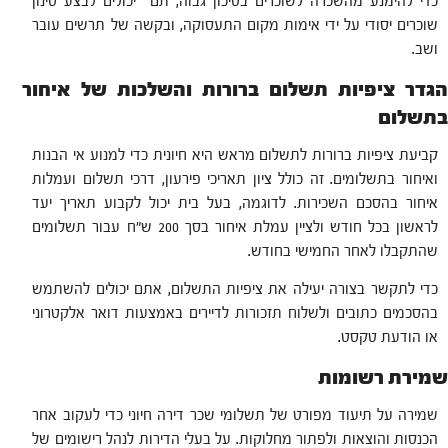
כדי להימנע מהשכרה לשוכרים בסיכון גבוה, תם יכולים לבצע סינון
שוכרים יסודי על ידי אימות מקום התעסוקה, ובקשה של תרשים עובר
ושב.
הגדר ציפיות תשלום ברורות והשלכות של איחור
בתשלום
קביעת ציפיות ברורות לתשלום מראש היא חיונית כדי למנוע אי הבנות
ואיחור בתשלומים. זה כולל ציון תאריכי פירעון, דרכי תשלום ועמלות
איחור בהסכם השכירות. לדוגמה, בעל בית יכול לקבוע תאריך יעד
לראשון בכל חודש ולציין עמלת איחור בסך 200 ש"ח עבור תשלומים
שהתקבלו לאחר החמישי בחודש.
כדי לתקשר בצורה יעילה את ציפיות התשלום, אתם יכולים להשתמש
בהסכמים כתובים ולשלוח תזכורות לדיירים באמצעות דואר אלקטרוני
או הודעת טקסט.
שמירת רשומות
שמירה על תיעוד מפורט של תשלומי שכר דירה חיוני כדי לעקוב אחר
הכנסות והוצאות ולפתור מחלוקות. על בעלי הדירות לנהל רישומים של