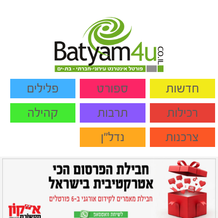
חדשות
ספורט
פלילים
רכילות
תרבות
קהילה
צרכנות
נדל"ן