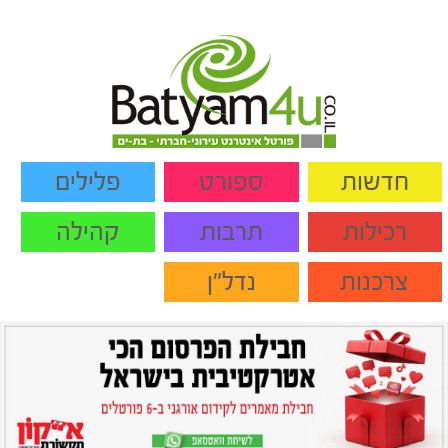
חדשות
ספורט
פלילים
רכילות
תרבות
קהילה
צרכנות
נדל"ן