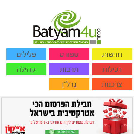
חדשות
ספורט
פלילים
רכילות
תרבות
קהילה
צרכנות
נדל"ן