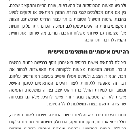
ולהציע הצעות המבוססות על ההעדפות, אורח החיים והתקציב שלכם.
בין אם אתם מבולבלים לגבי בחירת המזרן המתאים או זקוקים לסיוע
בהבנת שיטות הטיפול הטובות ביותר עבור הרהיט שרכשתם. הצוות
המקצועי בחנות הרהיטים יספקו לכם תמיכה והכוונה. יתר על כן, חנויות
אלו מציעות גם שירותי משלוח והרכבה נוחים. מה שהופך את חוויית
הקנייה להרבה יותר טובה.
רהיטים איכותיים מתאימים אישית
היכולת להתאים אישית רהיטים היא יתרון נוסף ברכישה בחנות רהיטים
טובה. חנויות מסוימות מציעות ללקוחות את האפשרות לבחור את
הבד, הגימור, הצבע, ולעיתים אפילו שינויים בעיצוב המועדפים עליהם.
דבר זה מאפשר ללקוחות ליצור רהיטים המתאימים לסגנון האישי.
וכמובן גם למידות החלל בו הריהוט יוצב בצורה מושלמת. התאמה
אישית לא רק מספקת מגע ייחודי ואישי לרהיט. אלא גם מבטיחה
שהיצירה תתאים בצורה מושלמת לחלל המיועד.
חנות רהיטים טובה לא נעלמת בסיום המכירה. שירות לאחר המכירה,
כולל כיסוי אחריות, תיקון ותחזוקה, הם חלק משמעותי מחוויית הלקוח
הכוללת. הצוות המקצועי והחנות עומדים מאחורי הריהוט ומוכנים