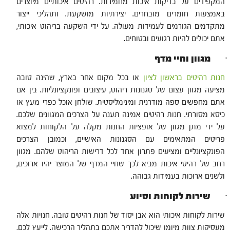
המקפידים על בדיקות איכות מחמירות. רהיטים איכותיים מיוצרים
באמצעות חומרים מובחרים. יצירתיות מושקעת. ותהליכי ייצור
מתקדמים הגורמים לעמידות מעולה. על ידי השקעה בריהוט איכותי,
אתם יכולים להיות רגועים ובטוחים.
· מגוון וחיי מדף
חנות רהיטים בראשון לציון
או בכל מקום אחר בארץ, שהינה טובה
מציעה מגוון עצום של סגנונות ריהוט, עיצובים ופונקציונליות. בין אם
אתם מחפשים ספה מודרנית ומינימליסטית. שולחן אוכל כפרי מעץ או
כיסא מסורתי. חנות רהיטים אמינה תענה על הצרכים המגוונים שלכם.
על ידי מתן מגוון של אופציות החנות מקלה על הלקוחות למצוא
פריטים המתאימים עם הסגנונות האישיים, וכמובן הצרכים
הפונקציונליים ומציעים פתרון אחד לכל דרישות הריהוט שלהם. מגוון
רחב של רהיטי איכות מביא לכך שחיי המדף של המוצר יהיו ארוכים,
ולשנים ארוכות בעמידות גבוהה.
· שירות לקוחות וסיוע
שירות לקוחות איכותי הוא אבן יסוד של חנות רהיטים טובה. חנויות אלה
מעסיקות צוות מיומן שיכול להדריך אתכם בתהליך הרכישה. לייעץ לכם,