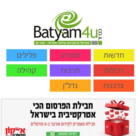
חדשות
ספורט
פלילים
רכילות
תרבות
קהילה
צרכנות
נדל"ן