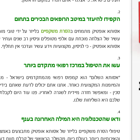
העיניים בישראל. כי אצלנו – אתם תמיד במקום הראשון.
הקפידו להיעזר במיטב הרופאים הבכירים בתחום
אסותא אופטיק מתמחים ב
הסרת
משקפיים
בלייזר על ידי טובי מו
עשיר של הצלחה מוכחת עם אלפי מטופלים וניסיון רב שנים ועתיר
אסותא אופטיק – כי לניסיון, מקצועיות וידע עשיר ועדכני אין תחליף.
עשו את הטיפול במרכז רפואי מתקדם ביותר
"אסותא השלום" הוא קמפוס רפואי מהמתקדמים בישראל – מבחינ
והמיומנות המקצועית כאחד. אתנו אתם יכולים לדעת שאתם בידיי
סכין – ומאפשר חזרה מיידית לשגרה לאחריו. פנו עוד היום לקבלת
שלכם היא השליחות שלנו.
ודאו שהטכנולוגיה היא המילה האחרונה בענף
טיפולי הסרת משקפיים בלייזר של אסותא אופטיק מתבצעים באמצ
והאיכותיות ביותר בעולם כיום. מהשלב הראשוני של קבלת חוות 