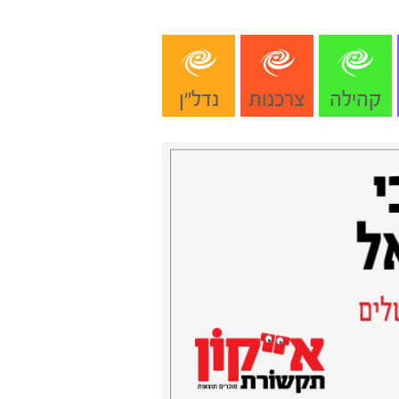
קהילה
צרכנות
נדל"ן