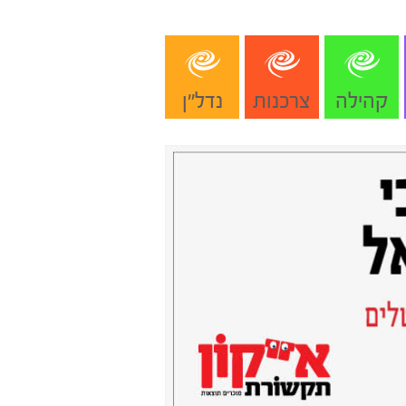
קהילה
צרכנות
נדל"ן