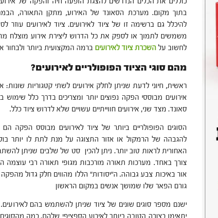
כוללים את הכלים הנדרשים להצגת הופעה חיה והפקה של אירועים
בתוך מקום. מערכת הסאונד של האירוע, מתקן התאורה, הבמה
להיכלל גם ברשימה זו של ציוד לאירועים. ציוד לאירועים עוזר 
משמשים לתמוך או לספק את כל הדרוש ליצירת אירוע מוצלח מתחי
לחשוב על
השכרת ציוד לאירועים
ברמה המקצועית ביותר ולבחור את
מהם סוגי הציוד הפופולריים לאירועים?
ראשית, חיוני לדעת שניתן לחלק אירועים לשתי קטגוריות שונות: איר
אירועים מבוססי הפקה נפוצים יותר ומצריכים בדרך כלל שימוש בצ
סאונד. מצד שני, אירועים חווייתיים עשויים שלא לדרוש ציוד כלל.
הסוגים הפופולריים ביותר של ציוד לאירועים מבוסס הפקה ה
להגבהה של הרמקול או אזור התצוגה על מנת לתת לו יותר בו
האחורית לראות טוב יותר. ניתן להכין סט של שלבים שניתן להשתמ
צורך באחד. מערכות תאורה מורכבות מגופי תאורה רבי עוצמה ה
אור באיכות צבע גבוהה. ה"יסודות" הללו מהווים חלק גדול מהפקה 
גורם הפאר שלו שמושך אנשים במקום הראשון
ישנם מספר סוגים שונים של ציוד שניתן להשתמש בהם לאירועים. מ
יתאימו בצורה הטובה ביותר לאירוע הספציפי שלהם. כמה מהסוגים ה