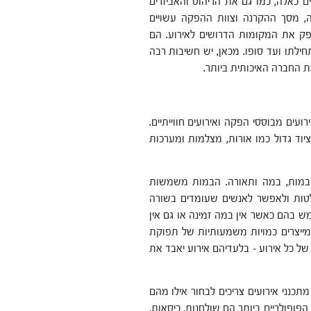
 כאלה, כמו גם את הריהוט והאביזרים
, מסך ההקרנה וצוות ההפקה עשויים
לספק את המקומות הדרושים לאירוע. הם
לתו ועד סופו. מכאן, יש חשיבות רבה
 החברה האיכותית ביותר.
ועים מבוססי הפקה ואירועים חווייתיים.
יוד גדול כמו אורות, מצלמות ומערכות
ם במות, במה ותאורה. הבמות משמשות
לטות ולאפשר לאנשים שעומדים בשורה
ש בהם כאשר אין במה זמינה או גם אין
מייצרים כמויות משמעותיות של תפוקת
של כל אירוע – בלעדיהם אירוע יאבד את
תכנני אירועים צריכים לבחור אילו מהם
פופולריים ביותר הם שולחנות, כיסאות,