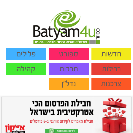
חדשות
ספורט
פלילים
רכילות
תרבות
קהילה
צרכנות
נדל"ן