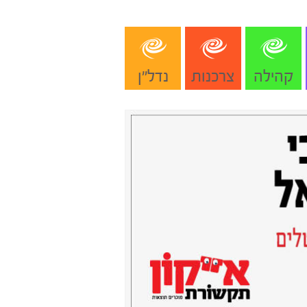
קהילה
צרכנות
נדל"ן