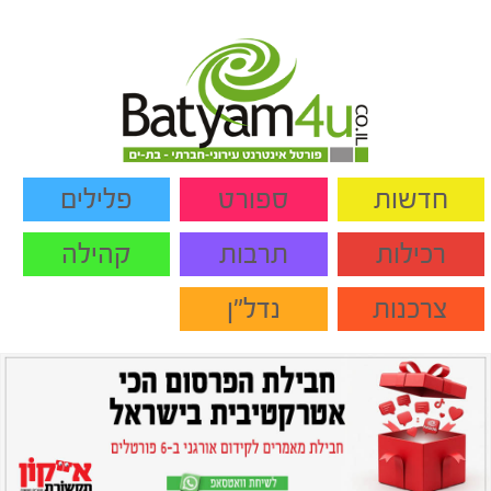
חדשות
ספורט
פלילים
רכילות
תרבות
קהילה
צרכנות
נדל"ן