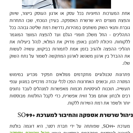
אחת המערכות החיוניות בכל עסק או ארגון העוסק בייצור, שיווק
והפצת מוצרים היא שרשרת האספקה. בעידן הנוכחי, שבו התחרות
גוברת ותנאי השוק משתנים במהירות, נדרשת רמת שליטה גבוהה בכל
התהליכים – החל משלב חומרי הגלם ועד להפצת המוצר המוגמר
ללקוחות. היכולת לתכנן באופן מדויק את המלאי, לנהל ביעילות את
תהליכי ההפצה ולהגיב בזמן אמת לתמורות בביקוש, עשויה לעשות
את ההבדל בין ארגון משגשג לארגון המתקשה לשמור על נתח השוק
שלו.
פתרונות טכנולוגיים מתקדמים ממלאים תפקיד מכריע במימוש
המטרה הזו, ובשנים האחרונות הפכו לכלי עבודה מרכזיים במגוון ענפי
תעשייה. תוכנות לוגיסטיות חכמות מאפשרות למנהלים לעבד נתונים
רבים ולבחון אותם מכל זווית אפשרית, כדי לקבל החלטות מבוססות
יותר ולשפר את רמת השירות ללקוח.
ניהול שרשרת אספקה והחיבור למערכת +SO99
מערכת +SO99, שפותחה על ידי חברת רסנר, היא דוגמה בולטת