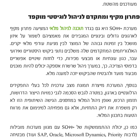
מעודכנים מהשטח.
פתרון מקיף ומתקדם לניהול לוגיסטי מוקפד
מערכת +SO99 היא גם בגדר
תוכנה לניהול מלאי
המציעה פתרון מקיף
לארגונים גדולים ובינוניים המגבירים את מאמציהם לשמור על איזון
מושכל בין זמינות גבוהה של המוצר לבין מניעת עודפי מלאי יקרים.
האלגוריתמים המתקדמים שלה משלבים נתוני ביקוש היסטוריים ואירועי
עבר, כגון עונתיות או מבצעי מכירות, כדי לחזות שינויים אפשריים
בדפוסי הצריכה. כך, במערך ניהול שרשרת אספקה יכולים להיות מוכנים
מבעוד מועד ולהבטיח שהביקוש יזכה למענה מלא.
בנוסף, המערכת מייצרת תמונת מצב עדכנית לכל בעלי התפקידים
הרלוונטיים בארגון, במטרה לגבש הסכמה לגבי כמויות הייצור הדרושות,
תזמון הרכש, ואופן ניהול המלאי במחסנים. הגישה השיתופית הזו לא
רק משפרת את דיוק התחזיות, אלא גם מפחיתה למינימום את מרווח
הטעות בתכנון המלאי.
כמו כן, יכולת ההתממשקות של +SO99 עם מגוון מערכות מובילות
(לרבות SAP, Oracle, Microsoft Dynamics, Priority ועוד) מבטיחה