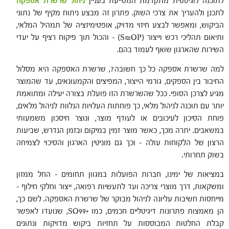
לתוכנה לוגיסטית מתקדמת המסייעת בעניין
ניהול שרשרת אספקה
לתכנן ולהעריך את צרכי השוק. פתרון זה מבצע ניתוח מקיף של נתוני
הביקוש, ומאפשר לבצע חיזוי מדויק, אופטימיזציה של תמהיל המלאי,
ותיאום תהליכי רכש וייצור (S&OP) – והכול תוך פיקוח רציף על יעדי
השירות שהארגון שואף לעמוד בהם.
למה שרשרת אספקה כל כך חשובה?, שרשרת האספקה היא מסלול
החיבור בין הספקים, גורמי הייצור, המפיצים והקמעונאים, עד שהמוצר
מגיע לצרכן הסופי. ככל שהשרשרת הזו פועלת בצורה יעילה ומתואמת
יותר עם תוכנה לניהול מלאי, כך פוחתות העלויות הנלוות לניהול מלאים,
פוחת הסיכון לעיכובים או לעודף מוצר, ונוצר חיסכון משמעותי
במשאבים. יתרה מכך, כאשר מוצר זמין במיקום ובזמן הנדרש, שביעות
הרצון של הלקוחות עולה – וכך גם מוניטין הארגון והסיכוי לצמיחה
בשוק תחרותי.
במציאות של ימינו, חברות הפועלות במגוון תחומים – החל ממזון
ומשקאות, דרך מוצרי צריכה ועד לתעשיות רפואה, ייצור וחלקי חילוף –
מייחסות חשיבות עליונה לניהול מבוקר של שרשרת האספקה. לשם כך,
הן מאמצות פתרונות דיגיטליים חכמים, כמו +SO99, שנועדו לאפשר
קבלת החלטות המבוססות על תחזיות ביקוש מדויקות ונתונים