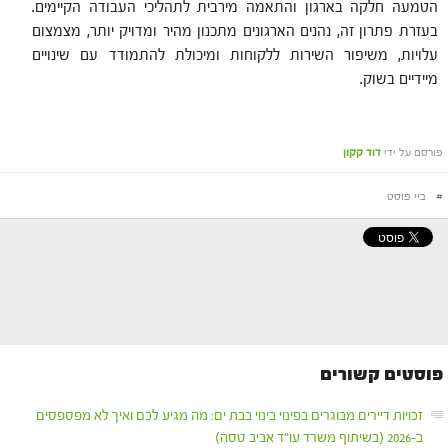
הטמעה חלקה בארגון והתאמה מירבית לתהליכי העבודה הקיימים.
בעזרת פתרון זה, נהנים הארגונים מתכנון מהיר ומדויק יותר, מצמצום
עלויות, משיפור השירות ללקוחות ומיכולת להתמודד עם שינויים
מיידיים בשוק.
פורסם על ידי
דוד קקון
#
ביי פוסט
פוסטים קשורים
זכויות דיירים מבוגרים בפינוי בינוי בבת ים: מה מגיע לכם ואיך לא מפספסים
ב-2026 (בשיתוף משרד עו"ד אביב טסה)