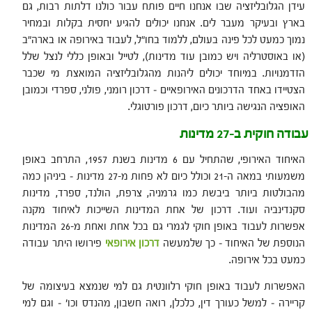
עידן הגלובליזציה שבו אנחנו חיים פותח עבור כולנו דלתות רבות, גם
בארץ ובעיקר מעבר לים. אנחנו יכולים להגיע יחסית בקלות ובמחיר
נמוך כמעט לכל פינה בעולם, ללמוד בחו"ל, לעבוד באירופה או בארה"ב
(או באוסטרליה ויש כמובן עוד מדינות), לטייל ובאופן כללי לנצל שלל
הזדמנויות. במיוחד יכולים ליהנות מהגלובליזציה המואצת מי שכבר
הצטיידו באחד הדרכונים האירופאיים – דרכון רומני, פולני, ספרדי וכמובן
האופציה הנגישה ביותר כיום, דרכון פורטוגלי.
עבודה חוקית ב-27 מדינות
האיחוד האירופי, שהתחיל עם 6 מדינות בשנת 1957, התרחב באופן
משמעותי במאה ה-21 וכולל כיום לא פחות מ-27 מדינות – ביניהן כמה
מהבולטות ביותר ביבשת כמו גרמניה, צרפת, הולנד, ספרד, מדינות
סקנדינביה ועוד. דרכון של אחת המדינות השייכות לאיחוד מקנה
אפשרות לעבוד באופן חוקי לגמרי גם בכל אחת ואחת מ-26 המדינות
הנוספת של האיחוד – כך שלמעשה
דרכון אירופאי
פירושו היתר עבודה
כמעט בכל אירופה.
האפשרות לעבוד באופן חוקי רלוונטית גם למי שנמצא בעיצומה של
קריירה – למשל כעורך דין, כלכלן, רואה חשבון, מהנדס וכו' – וגם למי