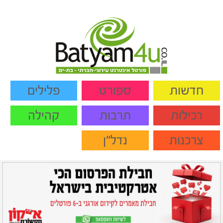
חדשות
ספורט
פלילים
רכילות
תרבות
קהילה
צרכנות
נדל"ן