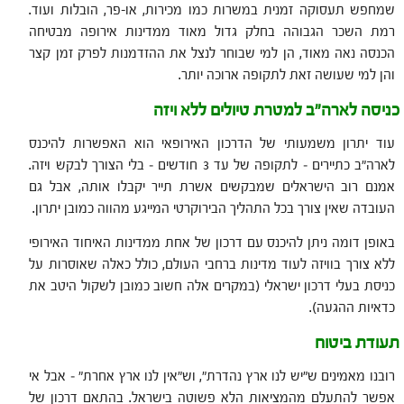
שמחפש תעסוקה זמנית במשרות כמו מכירות, או-פר, הובלות ועוד.
רמת השכר הגבוהה בחלק גדול מאוד ממדינות אירופה מבטיחה
הכנסה נאה מאוד, הן למי שבוחר לנצל את ההזדמנות לפרק זמן קצר
והן למי שעושה זאת לתקופה ארוכה יותר.
כניסה לארה"ב למטרת טיולים ללא ויזה
עוד יתרון משמעותי של הדרכון האירופאי הוא האפשרות להיכנס
לארה"ב כתיירים – לתקופה של עד 3 חודשים – בלי הצורך לבקש ויזה.
אמנם רוב הישראלים שמבקשים אשרת תייר יקבלו אותה, אבל גם
העובדה שאין צורך בכל התהליך הבירוקרטי המייגע מהווה כמובן יתרון.
באופן דומה ניתן להיכנס עם דרכון של אחת ממדינות האיחוד האירופי
ללא צורך בוויזה לעוד מדינות ברחבי העולם, כולל כאלה שאוסרות על
כניסת בעלי דרכון ישראלי (במקרים אלה חשוב כמובן לשקול היטב את
כדאיות ההגעה).
תעודת ביטוח
רובנו מאמינים ש"יש לנו ארץ נהדרת", וש"אין לנו ארץ אחרת" – אבל אי
אפשר להתעלם מהמציאות הלא פשוטה בישראל. בהתאם דרכון של