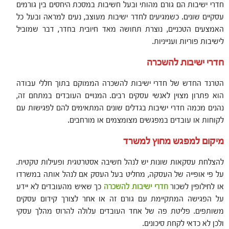
חדרי ישיבות הם גורם מהותי ובעל חשיבות במסכת היחסים בין גורמים
עסקיים שונים. כשמגיעים לחדר ישיבות מעוצב, נעים למראה ובעל כל
האמצעים הטכניים, נוצרת תחושה מאד חיובית בחדר, דבר שמוביל
לישיבות פוריות וענייניות.
חדרי ישיבות להשכרה
הטרנד החדש של חדרי ישיבות להשכרה הממוקם בתוך חללי עבודה
הוא פתרון מצוין לאנשי עסקים רבים. המנויים העובדים במתחם זה,
נהנים מכמה חדרי ישיבות בגדלים שונים המתאימים להם לפגישות עם
לקוחות או עובדים במפגשים מצומצמים או מורחבים.
מיקום למפגש מחוץ למשרד
להצלחת עסקאות שונות יש לנהל חשיבה אסטרטגית ופעילות טקטית.
על פי אופייה של העסקה, מחליט בעל העסק אם לנהל אותה במשרדו
או לחילופין לשכור
חדרי ישיבות להשכרה
כך שאיש מהעובדים לא יידע
על הפגישה המתקיימת עם גורם זה או אחר לצורך קידום עסקים
משותפים. פליטת פה של אחד העובדים עלולה להרוס מהלך עסקי
ולכן לא כדאי לקחת סיכונים.