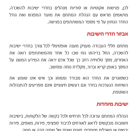
לכן, פגישות אקוטיות או סודיות מנהלים בחדרי ישיבות להשכרה.
מתאמים מראש עם הנהלת המתחם את מועד המפגש ואת גודל
החדר הנחוץ על פי מספר המשתתפים בפגישה.
אבזור חדרי הישיבות
מתחם חללי העבודה מעניק מענה אופטימלי לכל צורך בחדרי ישיבות
להשכרה, החל בריהוט נוח שבו כל אחד מהמשתתפים רואה את
האחרים, מסך טלוויזיה רחב כך שכל אדם יראה את המידע המוצג על
המסך באופן קריא וברור, מקלדת נוחה ומחשב.
כשסוגרים את החדר הוא מבודד וממוזג וכך איש אינו שומע את
השיחות הנערכות בחדר וגם רעשים חיצוניים אינם מפריעים להתנהלות
השוטפת.
ישיבות מיוחדות
הנהלת המתחם ערוכה לכל תרחיש ולכל בקשה של הלקוחות, בישיבות
חשובות מבקשים לדאוג לאורחים לכיבוד ספציפי, פירות, מאפים, פירות
יבשים או מאכלים מיוחדים. סוגים שונים של שתיה קרה או חמה.