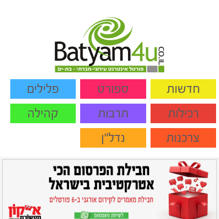
חדשות
ספורט
פלילים
רכילות
תרבות
קהילה
צרכנות
נדל"ן