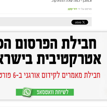
וכמובן – כמה עולה ההחלקה.
פורסם על ידי
דוד קקון