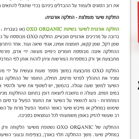
את רוב הסוגים ולעמוד על ההבדלים ביניהם בכדי שתוכלי להתאים 
החלקת שיער מומלצת
–
החלקה אורגנית
:
החלקה אורגנית לשיער בשיטת
OXO ORGANIC
(או בעברית : 
ברובה על מרכיבים אורגניים 
שמן דקל, שמן קקאו, חומצות אמינו, אגוזי שיאה ועוד. אחד היתרונ
ההחלקה איננה מבוססת חומרים כימיים מעשה ידי אדם, פורמלין
מתבצעת אך ורק במספרות המורשות וניתן לזהות אותן לפי המדבק
החלקת OXO מתבצעת במשך מספר שעות ונעשית על יד
ומכיר את התהליך לפרטי פרטים. תחילה, החומר של ההחלקה נמ
השיער למשך שעה עגולה. בהמשך, יש לשטוף את שיער ולהסיר את
במים חמים. פעולה זו נחשבת ליוצאת דופן בתחום ההחלקות מכי
המתחרות – נהוג להשאיר על השיער את החומר הפעיל עד סיום הת
שימוש במחליק או מייבש שיער כאשר החומר הפעיל מרוח על השיע
רב שעשוי להזיק באופן משמעותי לכל הנמצאים בסביבה.
ההחלקה של OXO ORGANIC נשטפת משיער 
במחליק שיער. משך ההחלקה תלוי באורך, בצפיפות ובעובי השיער