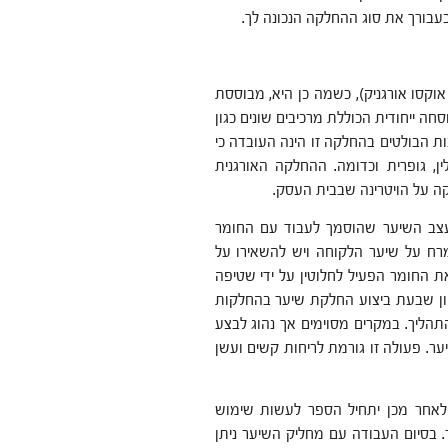
בעבורך את סוג ההחלקה הנכונה לך.
אוקסו אורגניק), כשמה כן היא, מבוססת
וטבעיים. החלקת OXO מבוססת על נוסחה ייחודית הכוללת מרכיבים שונים כגון
ות הבולטים בהחלקה זו הינה העובדה כי
, גופרית וכדומה. ההחלקה האורגנית
ה על הויטרינה שבבית העסק.
י מעצב השיער שהוסמך לעבוד עם החומר
רח על שיער הלקוחה ויש להשאירו על
 החומר הפעיל לחלוטין על ידי שטיפה
וון שבעת ביצוע החלקת שיער בהחלקות
הליך. במקרים מסוימים אך נהוג לבצע
ר. פעולה זו גורמת לריחות קשים ועשן
הלקוחה ורק לאחר מכן יתחיל הספר לעשות שימוש
. בסיום העבודה עם מחליק השיער ניתן