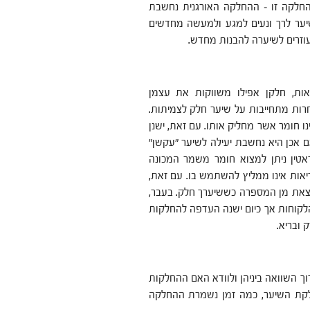
 להחלקה זו – ההחלקה האורגנית נחשבת
יער לרך ונעים למגע ולמעשה מחדשים
עוזרים לשיערה להבנות מחדש.
ות, חלקן אפילו משווקות את עצמן
חרות מתחייבות על שיער חלק לצמיתות.
ו חומר אשר מחליק אותו. עם זאת, ישנן
ם אכן היא נחשבת יעילה לשיער "עקשן"
אטין ניתן למצוא חומר משמר המכונה
יאות אינו ממליץ להשתמש בו. עם זאת,
צאת מן המספרה כששיערך חלק. בעבר,
הלקוחות אך כיום ישנה העדפה להחלקות
 ובריא.
רוך השוואה ביניהן ולוודא האם ההחלקות
חלקת השיער, כמה זמן נשמרת ההחלקה