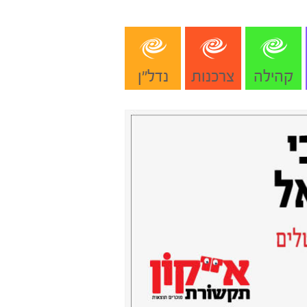
קהילה
צרכנות
נדל"ן