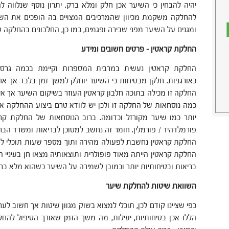
יהיה להבחין כי השיער אכן חלק ומלא ברק. יתרון נוסף שנלווה
להחלקה משקמת מכיוון שהמרכיבים המצויים בה הופכים את הש
ומגנים על השיער מפני שבירה ופגמים, כמו כן, החלבונים בהחלקה 
החלקת קראטין
–
פרטים חשובים ומידע
החלקת קראטין נעשית במרבית המספרות וקיימת בכמה גרסא
כאורגניות. חלקן מבטיחות כי השיער יוחלק למשך זמן בלבד אך א
החלקה זו מכילה בתוכה חלבון קראטין העוזר בשיקום השיער אך אינ
כמה נוסחאות של החלקה זו ולכן יש לוודא טרם ביצוע ההחלקה א
יותר כמו שיער מקורזל וכדומה. ברוב הנוסחאות של החלקת קר
פורמלדהיד / פורמלין. חומר זה נחשב למסוכן לבריאות ומשרד הבר
החלקת קראטין נחשבת לפעולה מהירה ותוך מספר שעות תוכלי ל
החלקת קראטין הייתה מאוד פופולרית ותוצאותיה מצאו חן בעיניי 
בריאות ובטיחותיות יותר וכמובן לשמירה על השיער כשהוא מלא ברק
השוואת שיטות להחלקת שיער
כפי שציינו קודם לכן, תוכלי למצוא בשוק מגוון שיטות אך חשוב לע
הללו אכן בטיחותיות, יעילות, מה משך הזמן שאורך הטיפול לה