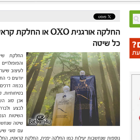
החלקה אורגנית OXO או ה
כל שיטה
החלקת שיע
והפופולריים 
לעיצוב שיער.
יודעים כי ה
בכמה דרכים 
בטיחותיות. 
אכן סוג הש
לבצע ולברר
השיטות הנפו
שיטה שנחשבת
עם סוגי שיע
נוספות שנחשבות יעילות כמו החלקה יפנית, החלקת קראטין, הח