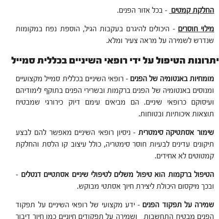
החלקת קמטים
– ‎בכל אזור הפנים‎.‎
מילוי חוסרים
– היכולים להיגרם בעקבות הגיל‎‏, הוספת נפח במקומות
שנדרש לשמירה על מראה צעיר ומלא‎.‎
יתרונות הטיפול על ידי רופאי השיניים בכללית סמייל
מומחיות באנטומיה של הפנים
‎ – רופאי השיניים בכללית סמייל מקצועיים
ומנוסים באנטומיה של הפנים ברקמות ובשרירי הפנים בתוקף לימודיהם
ועיסוקם כרופאי שיניים. הם מביאים עימם דיוק כירורגי ‏שמבטיח
תוצאות איכותיות ובטוחות‎.‎
שימור אסתטיקה סימטרית
‎ – ניסיון רופאי השיניים מאפשר להם לבצע
תיקונים עדינים לבעיות חוסר סימטריה, כולל עיצוב קו ‏הלסת והחלקת
קמטוטים לא אחידים‎.‎
הטיפול ברקמות הוא טיפול משלים לטיפולי שיניים אסתטיים דנטלים
–
ובכך מיקסום היכולת ליצירת חיוך אסתטי מבוקש.
שמירה על תפקוד הפנים
– ידע מקצועי של רופאי השיניים על תפקוד
הפנים מבטיח התחשבות ושמירה על תפקודים חיוניים כמו חיוך דיבור