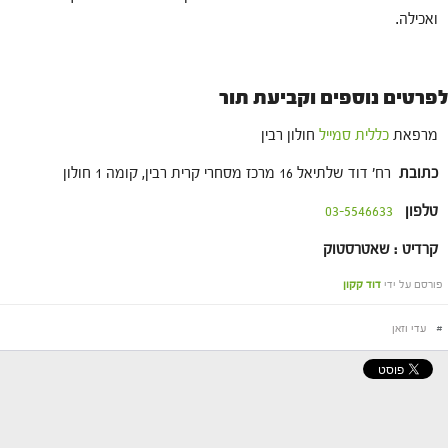
ואכילה.
לפרטים נוספים וקביעת תור
מרפאת
כללית סמייל
חולון רבין
כתובת
רח' דוד שלתיאל 16 מרכז מסחרי קרית רבין, קומה 1 חולון
טלפון
03-5546633
קרדיט : שאטרסטוק
פורסם על ידי
דוד קקון
#
עדי וזאן