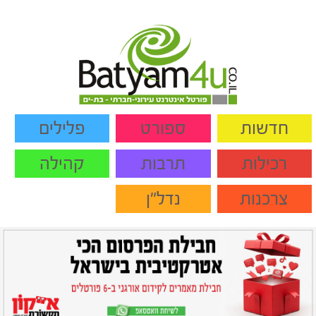
חדשות
ספורט
פלילים
רכילות
תרבות
קהילה
צרכנות
נדל"ן