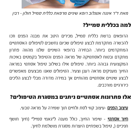
מאת ד"ר אינגה אטנלוב רופא שיניים מרפאת כללית סמייל חולון – רבין
למה בכללית סמייל?
הרופאים ברשת כללית סמייל, מכירים היטב את מבנה הפנים וזכו
להכשרה מתקדמת לבצע טיפולים שכיום נחשבים לטיפולים האסתטיים
המתקדמים ביותר‏. הבחירה ברופאי השיניים שלנו מהווה פתרון
מתקדם ובטוח לאסתטיקה של מראה הפנים והטיפול בקמטים באיכות
המקצועית גבוהה ביותר. טיפולים אילו בשילוב טיפול אסתטי במראה
החיוך מעניקים מראה רענן וצעיר. הטיפולים שאנו מבצעים מאפשרים
לבצע שינויים אסתטיים מהותיים אך במידה ‏מדודה ‏מבלי ‏לבצע הליכים
כירורגיים מורכבים‎.‎
אלו פתרונות אסתטיים ניתנים במסגרת הטיפולים?
עיצוב הפנים
-עיצוב קווי לסת ולחיים תוך שמירה על מראה טבעי‎.‎
חיוך אסתטי
– שיפור החיוך, כולל מענה ל"גאמי סמייל" (חיוך חושף
חניכיים (, טיפול בשפתיים היוצרות מסגרת מושלמת לחיוך.