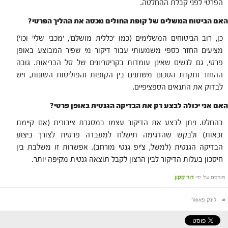
הפרטי לפני קבלת ההחלטה.
האם הביטוח המשלים של קופת החולים מכסה את ההליך הפרטי?
כן, רוב הביטוחים המשלימים (כמו 'כללית מושלם', 'מכבי שלי' וכו')
מציעים החזר כספי משמעותי עבור דיקור מי שפיר המבוצע באופן
פרטי, גם לנשים שאינן עומדות בקריטריונים של סל הבריאות. גובה
ההחזר ותקרת הסכום משתנים בין הקופות והפוליסות השונות, ויש
לבדוק את התנאים הספציפיים.
האם אני יכולה לבצע רק את הבדיקה הגנטית באופן פרטי?
בהחלט. ניתן לבצע את הדיקור עצמו במסגרת ציבורית (אם קיימת
זכאות) ולבקש שהדגימה תישלח למעבדה פרטית לצורך ביצוע
הבדיקה הגנטית (למשל, צ'יפ גנטי מורחב). אפשרות זו משלבת בין
חיסכון בעלות הדיקור לבין הרצון לקבל תוצאה גנטית מקיפה יותר.
פורסם על ידי
דוד קקון
#
לינק פאואר