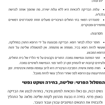
יתרונות:
עלות: הבדיקה לזכאיות היא ללא עלות ישירה, מה שהופך אותה לנגישה
כלכלית.
סטנדרט רפואי: בתי החולים הציבוריים פועלים תחת סטנדרטים רפואיים
מחמירים ומבוקרים.
חסרונות:
חוסר יכולת לבחור רופא: הבדיקה מבוצעת על ידי הרופא התורן במחלקה,
שעשוי להיות רופא בכיר, מומחה או מתמחה. אין למטופלת שליטה על זהות
הרופא המבצע.
זמני המתנה וגמישות נמוכה: התורים נקבעים על פי הלו"ז של בית החולים,
ולעיתים קרובות יש להמתין זמן רב לתור פנוי. הגמישות לשינויים נמוכה.
חוויה פחות אישית: הסביבה הציבורית היא לרוב עמוסה ופחות אינטימית. זמן
ההתייעצות עם הרופא לפני ואחרי ההליך עשוי להיות מוגבל.
המסלול הפרטי: שליטה, בחירה ושקט נפשי
נשים רבות, גם כאלו הזכאיות למימון ציבורי, בוחרות לבצע את הבדיקה
באופן פרטי. בחירה זו נובעת מהרצון לקחת שליטה מלאה על התהליך
ולהבטיח את התנאים המיטביים עבורן ועבור העובר.