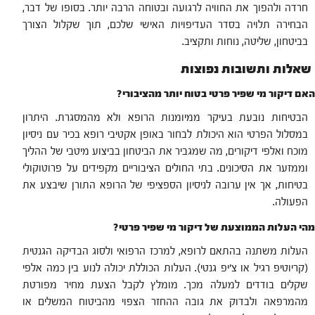
חרדה ולהפוך את החוויה לרגועה ובטוחה הרבה יותר. בסופו של דבר,
הבחירה תלויה בסדר העדיפויות האישי שלכם, תוך שקלול הצורך
בביטחון, שליטה, נוחות ותקציב.
שאלות ותשובות נפוצות
האם דיקור מי שפיר פרטי בטוח יותר מהציבורי?
הבטיחות נובעת בעיקר ממיומנות הרופא ולא מהמסגרת. היתרון
במסלול הפרטי הוא היכולת לבחור באופן אקטיבי רופא בכיר עם ניסיון
מוכח ואלפי דיקורים, מה שמגביר את הביטחון בביצוע מיטבי של ההליך
וממזער את הסיכונים. בתי החולים הציבוריים מקפידים על פרוטוקולי
בטיחות, אך אין ערובה לניסיון הספציפי של הרופא התורן שיבצע את
הפעולה.
מהי העלות הממוצעת של דיקור מי שפיר פרטי?
העלות משתנה בהתאם לרופא, למרכז הרפואי ולסוג הבדיקה הגנטית
(קריוטיפ רגיל או צ'יפ גנטי). העלות הכוללת יכולה לנוע בין כמה אלפי
שקלים בודדים למעלה מכך. מומלץ לקבל הצעת מחיר מפורטת
מהמרפאה ולבדוק את גובה ההחזר הצפוי מהביטוח המשלים או