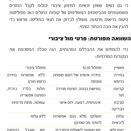
כי גם נשים שאינן זכאיות למימון ציבורי יכולות לקבל החזרים
משמעותיים מהביטוחים המשלימים של קופות החולים ו/או מפוליסות
ביטוח בריאות פרטיות. מומלץ לבדוק את תנאי הפוליסה מראש כדי
להבין את גובה ההחזר הצפוי.
השוואה מפורטת: פרטי מול ציבורי
כדי להמחיש את ההבדלים המהותיים, הנה טבלה המסכמת את
הנקודות המרכזיות:
מאפיין
מסלול פרטי
מסלול ציבורי
בחירת
בחירה אישית של רופא מומחה
ללא אפשרות בחירה
הרופא
ומנוסה
(רופא תורן)
קביעת
גמישות גבוהה, זמינות מהירה
תלות בלו"ז ביה"ח,
תור
המתנה אפשרית
סביבת
אינטימית, רגועה, יחס אישי
עמוסה, פחות פרטיות
הבדיקה
עלות
תשלום מלא (עם אפשרות
ללא עלות
לזכאיות
להחזר מביטוחים)
ייעוץ וליווי
זמן ממושך לשאלות והסברים
זמן מוגבל, בהתאם