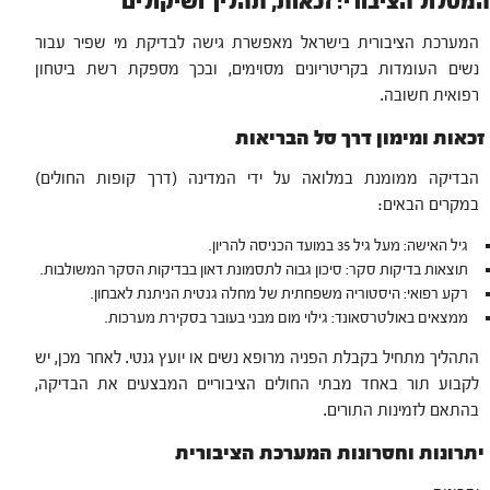
המסלול הציבורי: זכאות, תהליך ושיקולים
המערכת הציבורית בישראל מאפשרת גישה לבדיקת מי שפיר עבור
נשים העומדות בקריטריונים מסוימים, ובכך מספקת רשת ביטחון
רפואית חשובה.
זכאות ומימון דרך סל הבריאות
הבדיקה ממומנת במלואה על ידי המדינה (דרך קופות החולים)
במקרים הבאים:
גיל האישה: מעל גיל 35 במועד הכניסה להריון.
תוצאות בדיקות סקר: סיכון גבוה לתסמונת דאון בבדיקות הסקר המשולבות.
רקע רפואי: היסטוריה משפחתית של מחלה גנטית הניתנת לאבחון.
ממצאים באולטרסאונד: גילוי מום מבני בעובר בסקירת מערכות.
התהליך מתחיל בקבלת הפניה מרופא נשים או יועץ גנטי. לאחר מכן, יש
לקבוע תור באחד מבתי החולים הציבוריים המבצעים את הבדיקה,
בהתאם לזמינות התורים.
יתרונות וחסרונות המערכת הציבורית