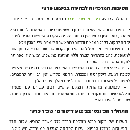
הסיבות המרכזיות לבחירה בביצוע פרטי
ההחלטה לבצע
דיקור מי שפיר פרטי
מבוססת על מספר גורמי מפתח:
בחירת הרופא המבצע: זהו היתרון המשמעותי ביותר. האפשרות לבחור רופא
מומחה, בעל ניסיון רב ומוניטין בתחום, מעניקה שקט נפשי עצום. הורים לעתיד
יכולים לחקור, לקבל המלצות ולבחור ברופא שהם סומכים עליו באופן מלא.
גמישות וזמינות: במסלול הפרטי ניתן לקבוע את מועד הבדיקה בזמן הנוח
למטופלת, לרוב בהתראה קצרה וללא המתנה ממושכת. גמישות זו מפחיתה
לחץ ומאפשרת תכנון טוב יותר.
יחס אישי וסביבה תומכת: המרפאות והמרכזים הרפואיים הפרטיים מציעים
סביבה רגועה, דיסקרטית ומכבדת. הרופא מקדיש זמן רב יותר להסברים,
למענה על שאלות ולהרגעת חששות, לפני, במהלך ואחרי ההליך.
טכנולוגיה מתקדמת: רופאים פרטיים רבים עובדים עם מכשירי
האולטרסאונד המתקדמים ביותר, המאפשרים הדמיה חדה ומדויקת יותר,
שתורמת לבטיחות הדיקור.
התהליך הפיננסי בביצוע דיקור מי שפיר פרטי
העלות של דיקור פרטי מורכבת בדרך כלל משכר הרופא, עלות חדר
הפעולות במרכז הרפואי ועלות הבדיקה הגנטית במעבדה. חשוב לציין