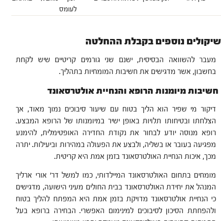
לעומס
שיקולים נוספים בקבלת ההחלטה
מעבר להשוואה הבסיסית, ישנם שני גורמים קריטיים שיש לקחת
בחשבון, אשר מדגישים את חשיבות המומחיות בתהליך.
חשיבות מיומנות הרופא והנחיית אולטרסאונד
דיקור מי שפיר הוא הליך בטוח עם שיעור סיבוכים נמוך מאוד, אך
הצלחתו ובטיחותו תלויות באופן ישיר במיומנותו של הרופא המבצע.
רופא מנוסה יודע לבחור את נקודת החדירה האופטימלית, להימנע
מפגיעה בעובר או בשליה, ולבצע את הפעולה במהירות וביעילות. יתרה
מכך, איכות הנחיית האולטרסאונד בזמן אמת היא קריטית.
מומחים בתחום האולטרסאונד המיילדותי, כמו למשל דר' אורי ארליך
המנהל את יחידת האולטרסאונד בבית החולים מעיני הישועה, מדגישים
כי הנחיית אולטרסאונד מדויקת בזמן אמת היא המפתח להליך בטוח
ולהפחתת הסיכון לסיבוכים למינימום האפשרי. הבחירה ברופא בעל