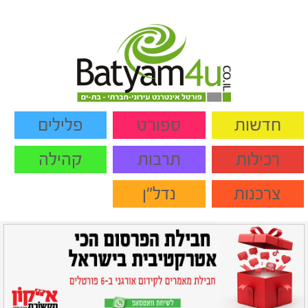
חדשות
ספורט
פלילים
רכילות
תרבות
קהילה
צרכנות
נדל"ן