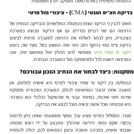
התמחות ספציפית באולטרסאונד מעניקה יתרון משמעותי.
בדיקת הצ'יפ הגנטי (CMA) – ציבורי מול פרטי
חשוב להבין כי הדיקור עצמו (הפעולה הפולשנית) והבדיקה הגנטית של
הדגימה הם שני דברים נפרדים. גם אם הדיקור מבוצע במערכת
הציבורית, ניתן לבחור לשלוח את הדגימה למעבדה פרטית לביצוע
בדיקת צ'יפ גנטי בהיקף רחב יותר מזה המוצע בסל. מצד שני, ביצוע
דיקור מי שפיר פרטי
מאפשר לרוב תהליך יעיל ומתואם יותר, שבו
המרפאה דואגת לכל הלוגיסטיקה מול המעבדה הנבחרת.
מסקנות: כיצד לבחור את הנתיב הנכון עבורכם?
ההחלטה בין דיקור מי שפיר ציבורי לפרטי היא אישית לחלוטין. אין
תשובה אחת 'נכונה' המתאימה לכולם. המערכת הציבורית מספקת
שירות חיוני ואיכותי, במיוחד עבור מי שהשיקול הכלכלי הוא המרכזי.
היא מבטיחה שכל אישה זכאית תוכל לבצע את הבדיקה.
מנגד, המסלול הפרטי מציע ערך מוסף משמעותי שאינו ניתן לכימות
בכסף: שקט נפשי. הידיעה שההליך מתבצע על ידי רופא מומחה
שנבחר אישית, בסביבה תומכת ובזמן המתאים לכם, יכולה להפחית