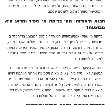
לספק תמונה מקיפה וברורה של שני המסלולים, להציג את היתרונות
והחסרונות בכל אחד מהם, ולסייע לכם לקבל החלטה מושכלת
המתאימה ביותר לצרכים ולערכים שלכם.
הבנת היסודות: מהי בדיקת מי שפיר ומדוע היא
מבוצעת?
בדיקת מי שפיר (אמניוצנטזיס) היא הליך פולשני המבוצע בדרך כלל בין
שבועות 17 ל-22 להריון. במהלכה, תחת הנחיית אולטרסאונד רציפה,
מוחדרת מחט דקיקה דרך דופן הבטן אל שק השפיר, ונשאבת כמות
קטנה של נוזל מי שפיר. נוזל זה מכיל תאים עובריים, אשר נשלחים
למעבדה לניתוח גנטי.
מטרתה העיקרית של הבדיקה היא אבחון ודאי של מצבים גנטיים, כגון
תסמונת דאון (טריזומיה 21), וכן מאות תסמונות אחרות הניתנות לזיהוי
באמצעות בדיקת הצ'יפ הגנטי (CMA). הבדיקה מומלצת על ידי
משרד הבריאות לנשים מעל גיל 35 (במימון ציבורי), או במקרים בהם
תוצאות בדיקות סקר (כמו שקיפות עורפית או סקר ביוכימי) העלו סיכון
מוגבר, או כאשר קיים רקע משפחתי של מחלות גנטיות.