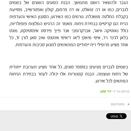
הגבר ולהשאיר רושם מתמשך. הבנת הסוגים השונים של בשמים
לגברים, כמו או דה טואלט, או דה פרפום, קולון ואפטרשייב, מסייעת
בקבלת החלטה מושכלת. גורמים כמו האירוע, הסגנון האישי והעדפות
הריח הם קריטיים בבחירת ניחוח. מאמר זה הדגיש המלצות פופולריות,
כולל נאוטיקה וויאג', אברקרומבי אנד פיץ' פירסט אינסטינקט, מונט
בלאן לג'נד רד, איסי מיאקי ל'או ד'איסי אינטנס ואיב סאן לורן Y, כל
אחד מציע פרופילי ריח ייחודיים המתאימים למגוון סביבות והעדפות.
בשמים לגברים מגיעים במספר סוגים, כל אחד מציע תערובת ייחודית
של ניחוח ועוצמה. הבנת קטגוריות אלו יכולה לעזור בבחירת הניחוח
המתאים לכל אירוע.
פורסם על ידי
דוד קקון
#
בסטלינקס