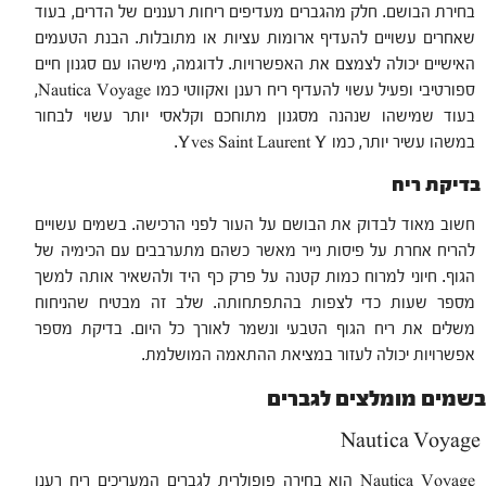
בחירת הבושם. חלק מהגברים מעדיפים ריחות רעננים של הדרים, בעוד
שאחרים עשויים להעדיף ארומות עציות או מתובלות. הבנת הטעמים
האישיים יכולה לצמצם את האפשרויות. לדוגמה, מישהו עם סגנון חיים
ספורטיבי ופעיל עשוי להעדיף ריח רענן ואקווטי כמו Nautica Voyage,
בעוד שמישהו שנהנה מסגנון מתוחכם וקלאסי יותר עשוי לבחור
במשהו עשיר יותר, כמו Yves Saint Laurent Y.
בדיקת ריח
חשוב מאוד לבדוק את הבושם על העור לפני הרכישה. בשמים עשויים
להריח אחרת על פיסות נייר מאשר כשהם מתערבבים עם הכימיה של
הגוף. חיוני למרוח כמות קטנה על פרק כף היד ולהשאיר אותה למשך
מספר שעות כדי לצפות בהתפתחותה. שלב זה מבטיח שהניחוח
משלים את ריח הגוף הטבעי ונשמר לאורך כל היום. בדיקת מספר
אפשרויות יכולה לעזור במציאת ההתאמה המושלמת.
בשמים מומלצים לגברים
Nautica Voyage
Nautica Voyage הוא בחירה פופולרית לגברים המעריכים ריח רענן