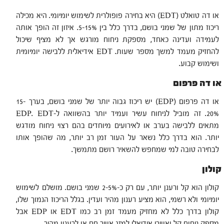
או דה טואלט (EDT) היא בחירה פופולרית לשימוש יומיומי. היא מכילה
ריכוז מתון של שמני בושם, בדרך כלל בין 5-15%. איזון זה הופך אותה
לעמידה ועדינה כאחד, מספקת ניחוח מורגש אך לא מציף שיכול
להחזיק מעמד למשך מספר שעות. EDT אידיאלית ללבישה יומיומית
ושימוש קבוע.
או דה פרפום
או דה פרפום (EDP) יש ריכוז גבוה יותר של שמני בושם, בערך 15-
20%. זה מוביל לניחוח עשיר ועמיד יותר בהשוואה ל-EDP. EDT
מתאים ללבישה בערב או לאירועים מיוחדים בהם רצוי ניחוח מודגש
יותר. הוא בדרך כלל נשאר על העור זמן רב יותר, מה שהופך אותו
לבחירה טובה למי שמחפש להשאיר רושם מתמשך.
קולון
קולון הוא קל ורענן יותר, עם רק כ-2-5% שמני בושם. מושלם לשימוש
יומיומי ולא רשמי, הוא מציע רענון מהיר ועדין. בגלל הריכוז הנמוך שלו,
קולון בדרך כלל לא מחזיק מעמד זמן רב כמו EDT או EDP אבל
מספק ניחוח קל ואווירי אידיאלי למזג אוויר חם או לרענון מהיר.