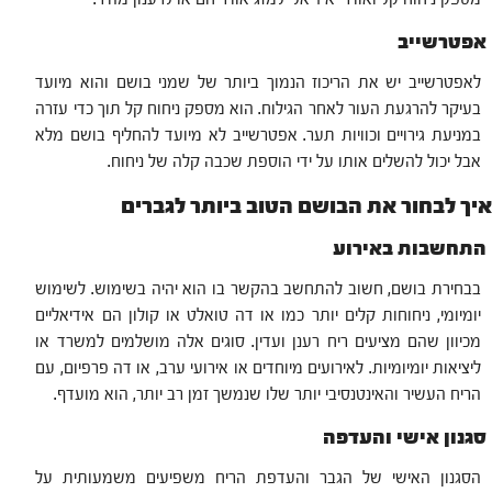
אפטרשייב
לאפטרשייב יש את הריכוז הנמוך ביותר של שמני בושם והוא מיועד
בעיקר להרגעת העור לאחר הגילוח. הוא מספק ניחוח קל תוך כדי עזרה
במניעת גירויים וכוויות תער. אפטרשייב לא מיועד להחליף בושם מלא
אבל יכול להשלים אותו על ידי הוספת שכבה קלה של ניחוח.
איך לבחור את הבושם הטוב ביותר לגברים
התחשבות באירוע
בבחירת בושם, חשוב להתחשב בהקשר בו הוא יהיה בשימוש. לשימוש
יומיומי, ניחוחות קלים יותר כמו או דה טואלט או קולון הם אידיאליים
מכיוון שהם מציעים ריח רענן ועדין. סוגים אלה מושלמים למשרד או
ליציאות יומיומיות. לאירועים מיוחדים או אירועי ערב, או דה פרפיום, עם
הריח העשיר והאינטנסיבי יותר שלו שנמשך זמן רב יותר, הוא מועדף.
סגנון אישי והעדפה
הסגנון האישי של הגבר והעדפת הריח משפיעים משמעותית על