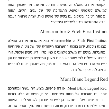
ואקווטי. או דה טואלט זה מציע ניחוח קל ומרענן, מה שהופך אותו
למושלם לשימוש יומיומי. התערובת שלו של עלים ירוקים, תפוח
ומימוזה רטובה, בשילוב עם בסיס של מושק וארז, יוצרת ארומה רעננה
וחדה המתאימה היטב לאקלים הישראלי.
Abercrombie & Fitch First Instinct
Abercrombie & Fitch First Instinct הוא אפשרות או דה טואלט
מצוינת נוספת. ידוע בזכות התערובת הייחודית שלו של נוטות פירותיות
ומתובלות, בושם זה משלב אלמנטים כמו מלון, ג'ין, טוניק ופלפל. זוהי
בחירה אידיאלית למי שמחפש ניחוח מאוזן המתאים הן לאירועי יום והן
לאירועי ערב. פרופיל הריח הוא רב-תכליתי, מה שהופך אותו לתוספת
אמינה לכל אוסף של גבר.
Mont Blanc Legend Red
Mont Blanc Legend Red, או דה פרפיום, מציע ריח עשיר ומתוחכם
יותר. עם תערובת של נוטות פירותיות ועציות, בושם זה בולט בזכות
הרב-תכליתיות שלו, המתאים הן לאירועי יום והן לאירועי לילה. הניחוח
משלב אלמנטים כמו תפוז דם, מרווה מרושתת ומהגוני, ומספק ארומה