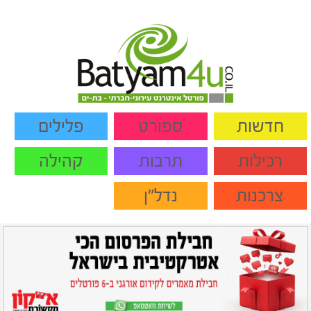
חדשות
ספורט
פלילים
רכילות
תרבות
קהילה
צרכנות
נדל"ן