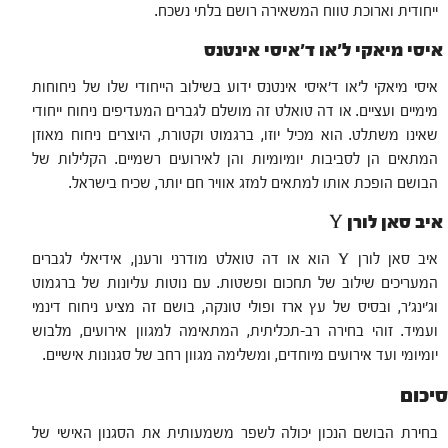
ייחודית וארוכת טווח המשאירה רושם בלתי נשכח.
איסי מיאקי ל'או ד'איסי אינטנס
איסי מיאקי ל'או ד'איסי אינטנס ידוע בשילוב הייחודי שלו של ניחוחות
מימיים ועציים. או דה טואלט זה מושלם לגברים המעדיפים ניחוח ייחודי
שאינו משתלט. הוא מכיל יוזו, ברגמוט וקטורת, היוצרים ניחוח מאוזן
המתאים הן לסביבות יומיומיות והן לאירועים רשמיים. הקלילות של
הבושם הופכת אותו למתאים למזג אוויר חם יותר, שכיח בישראל.
איב סאן לורן Y
איב סאן לורן Y הוא או דה טואלט מודרני ורענן, אידיאלי לגברים
המעריכים שילוב של תחכום ופשטות. עם נוטות עליונות של ברגמוט
וג'ינג'ר, ובסיס של עץ ארז ופולי טונקה, בושם זה מציע ניחוח דינמי
ועמיד. זוהי בחירה רב-תכליתית, המתאימה למגוון אירועים, מלבוש
יומיומי ועד אירועים מיוחדים, ומשלימה מגוון רחב של סגנונות אישיים.
סיכום
בחירת הבושם הנכון יכולה לשפר משמעותית את הסגנון האישי של