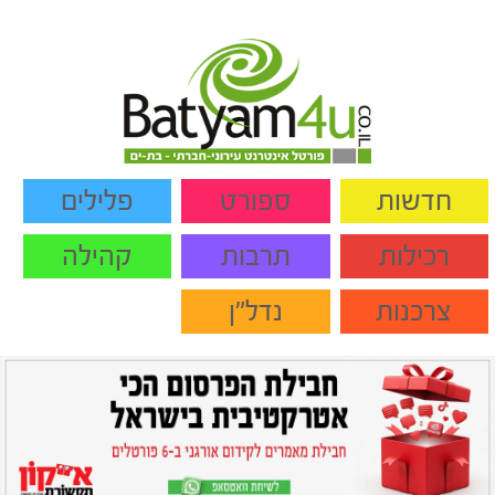
חדשות
ספורט
פלילים
רכילות
תרבות
קהילה
צרכנות
נדל"ן